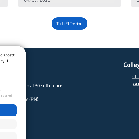
Tutti El Torrion
do accetti
cy. Il
Colle
Clu
Ac
 dal 1° febbraio al 30 settembre
ua
 esterni.
 - 33077 Sacile (PN)