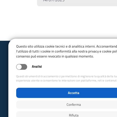
Questo sito utilizza cookie tecnici e di analitica interni. Acconsenten
l'utilizzo di tutti i cookie in conformità alla nostra privacy e cookie poli
Club Alpino Italiano
consenso può essere revocato in qualsiasi momento.
Sezione di Sacile
Analisi
Apertura Sede: giovedì dalle 20:30 alle 22:00 e
Questi strumenti di tracciamento ci permettono di migliorare la qualità della t
anche il martedì dalle 20:30 alle 22:00.
esperienza utente e consentono le interazioni con piattaforme, reti e contenuti
Indirizzo Sede: Via S. Giovanni del Tempio, 45/I
Email:
sacile@cai.it
Accetta
Pec:
sacile@pec.cai.it
Tel: 0434786437 - 3391617180
Conferma
C.F: 91001910933
IBAN: IT53D0708464990000000741431
Rifiuta