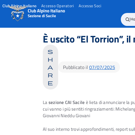
Club Alpino Italiano
Accesso Operatori
Accesso Soci
Club Alpino Italiano
Sezione di Sacile
|
H
Skip
to
È uscito “El Torrion”, il
content
s
h
Pubblicato il
07/07/2025
a
r
e
La
sezione CAI Sacile
è lieta di annunciare la 
cui vanno i più sentiti ringraziamenti: Michelan
Giovanni Nieddu Giovani
Al suo interno trovi approfondimenti, report su