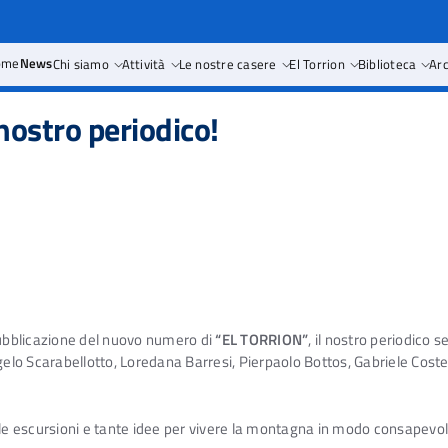
ome
News
Chi siamo
Attività
Le nostre casere
El Torrion
Biblioteca
Arc
 nostro periodico!
pubblicazione del nuovo numero di
“EL TORRION”
, il nostro periodico
gelo Scarabellotto, Loredana Barresi, Pierpaolo Bottos, Gabriele Costell
lle escursioni e tante idee per vivere la montagna in modo consapevol