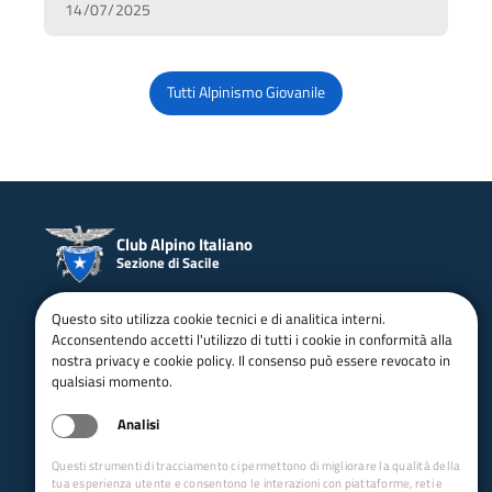
14/07/2025
Tutti Alpinismo Giovanile
Club Alpino Italiano
Sezione di Sacile
Apertura Sede: giovedì dalle 20:30 alle 22:00 e dal 1° febbraio
Questo sito utilizza cookie tecnici e di analitica interni.
al 30 settembre anche il martedì dalle 20:30 alle 22:00.
Acconsentendo accetti l'utilizzo di tutti i cookie in conformità alla
Indirizzo Sede: Via S. Giovanni del Tempio, 45/I - 33077 Sacile
nostra privacy e cookie policy. Il consenso può essere revocato in
(PN)
qualsiasi momento.
Email:
sacile@cai.it
Pec:
sacile@pec.cai.it
Analisi
Tel: 0434786437 - 3391617180
C.F: 91001910933
Questi strumenti di tracciamento ci permettono di migliorare la qualità della
IBAN: IT53D0708464990000000741431
tua esperienza utente e consentono le interazioni con piattaforme, reti e