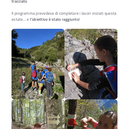
tracciato
.
Il programma prevedeva di completare i lavori iniziati questa
estate… e
l’obiettivo è stato raggiunto
!