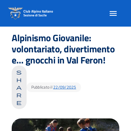
Club Alpino Italiano
Sezione di Sacile
Skip
to
Alpinismo Giovanile:
content
volontariato, divertimento
e… gnocchi in Val Feron!
s
h
Pubblicato il
22/09/2025
a
r
e