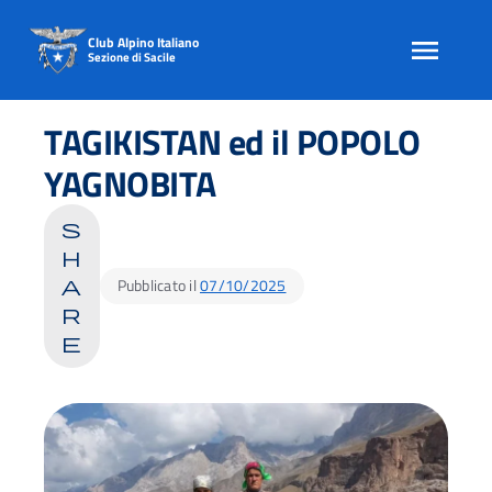
Club Alpino Italiano
Sezione di Sacile
Skip
to
TAGIKISTAN ed il POPOLO
content
YAGNOBITA
s
h
Pubblicato il
07/10/2025
a
r
e