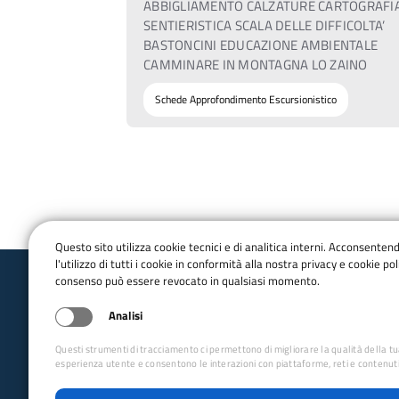
ABBIGLIAMENTO CALZATURE CARTOGRAFI
SENTIERISTICA SCALA DELLE DIFFICOLTA’
BASTONCINI EDUCAZIONE AMBIENTALE
CAMMINARE IN MONTAGNA LO ZAINO
Schede Approfondimento Escursionistico
Questo sito utilizza cookie tecnici e di analitica interni. Acconsenten
l'utilizzo di tutti i cookie in conformità alla nostra privacy e cookie poli
consenso può essere revocato in qualsiasi momento.
Club Alpino Italiano
Analisi
Sezione di Sacile
Questi strumenti di tracciamento ci permettono di migliorare la qualità della t
Apertura Sede: giovedì dalle 20:30 alle 22:00 e
esperienza utente e consentono le interazioni con piattaforme, reti e contenuti
anche il martedì dalle 20:30 alle 22:00.
Indirizzo Sede: Via S. Giovanni del Tempio, 45/I