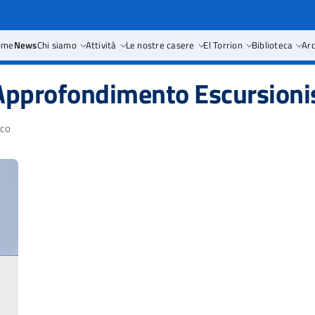
ome
News
Chi siamo
Attività
Le nostre casere
El Torrion
Biblioteca
Arc
Approfondimento Escursioni
ico