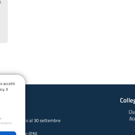
A
do accetti
cy. Il
Colle
Clu
Ac
ua
 dal 1° febbraio al 30 settembre
 esterni.
 - 33077 Sacile (PN)