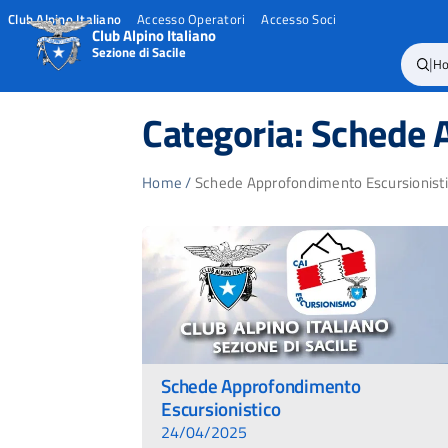
Club Alpino Italiano
Accesso Operatori
Accesso Soci
Club Alpino Italiano
Sezione di Sacile
|
H
Skip
to
Categoria:
Schede 
content
Home
/
Schede Approfondimento Escursionist
Schede Approfondimento
Escursionistico
24/04/2025