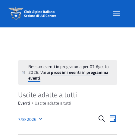
Club Alpino Italiano
Sezione di ULE Genova
Skip
to
content
Nessun eventi in programma per 07 Agosto
2026. Vai ai
prossimi eventi in programma
eventi
.
Uscite adatte a tutti
Eventi
Uscite adatte a tutti
E
E
Cerca
7/8/2026
Giorno
v
v
Seleziona
e
la