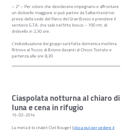
– 2* – Per coloro che desiderano impegnarsi e affrontare
un dislivello maggiore si può partire da Salbertrand nei
pressi della sede del Parco del Gran Bosco e prendere il
sentiero G.T.A. che sale nel fitto bosco – 700 mt. di
dislivello in 2,30 ore.
L’individuazione dei gruppi sarà fatta domenica mattina.
Ritrovo al Trucco di Brione davanti al Chicco Tostato e
partenza alle ore 8,30
Ciaspolata notturna al chiaro di
luna e cena in rifugio
15-02-2014
La meta è lo chalet Clot Bouget (
clicca quì per vedere il