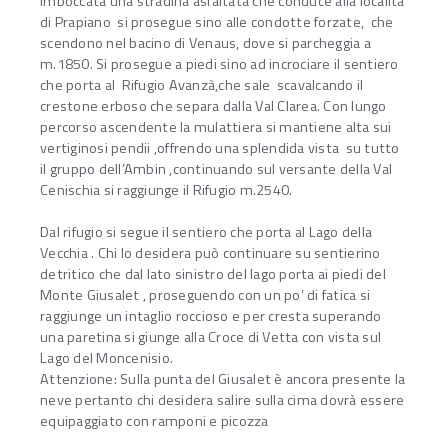
imboccata una stradina asfaltata che conduce alla località
di Prapiano si prosegue sino alle condotte forzate, che
scendono nel bacino di Venaus, dove si parcheggia a
m.1850. Si prosegue a piedi sino ad incrociare il sentiero
che porta al Rifugio Avanzà,che sale scavalcando il
crestone erboso che separa dalla Val Clarea. Con lungo
percorso ascendente la mulattiera si mantiene alta sui
vertiginosi pendii ,offrendo una splendida vista su tutto
il gruppo dell’Ambin ,continuando sul versante della Val
Cenischia si raggiunge il Rifugio m.2540.
Dal rifugio si segue il sentiero che porta al Lago della
Vecchia . Chi lo desidera può continuare su sentierino
detritico che dal lato sinistro del lago porta ai piedi del
Monte Giusalet , proseguendo con un po’ di fatica si
raggiunge un intaglio roccioso e per cresta superando
una paretina si giunge alla Croce di Vetta con vista sul
Lago del Moncenisio.
Attenzione: Sulla punta del Giusalet è ancora presente la
neve pertanto chi desidera salire sulla cima dovrà essere
equipaggiato con ramponi e picozza