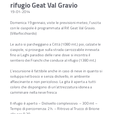
rifugio Geat Val Gravio
19-01-2014
Domenica 19 gennaio, viste le previsioni meteo, l’uscita
con le ciaspole è programmata al Rif. Geat Val Gravio.
(Villarfocchiardo)
Le auto si parcheggiano a Città (1080 mt.) poi, calzate le
ciaspole, si prosegue sulla strada carrozzabile innevata
fino ai Laghi paradiso delle rane dove si incontra il
sentiero dei Franchi che conduce al rifugio (1380 mt.)
L’escursione è fattibile anche in caso di neve in quanto si
sviluppa nel bosco e senza dislivello, in ambiente
affascinante e non pericoloso. La gita è aperta a tutti
coloro che dispongono di un’attrezzatura idonea a
camminare nella neve fresca
Il rifugio è aperto – Dislivello complessivo: – 300 mt –
Tempo di percorrenza: 2 h. – Ritrovo al Trucco di Brione
alle ore 8.30