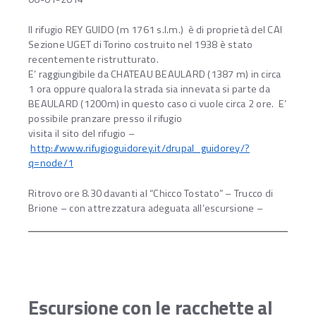
Il rifugio REY GUIDO (m 1761 s.l.m.) è di proprietà del CAI
Sezione UGET di Torino costruito nel 1938 è stato
recentemente ristrutturato.
E’ raggiungibile da CHATEAU BEAULARD (1387 m) in circa
1 ora oppure qualora la strada sia innevata si parte da
BEAULARD (1200m) in questo caso ci vuole circa 2 ore. E’
possibile pranzare presso il rifugio
visita il sito del rifugio –
http://www.rifugioguidorey.it/drupal_guidorey/?
q=node/1
Ritrovo ore 8.30 davanti al “Chicco Tostato” – Trucco di
Brione – con attrezzatura adeguata all’escursione –
Escursione con le racchette al