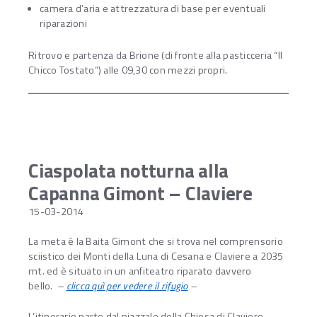
camera d’aria e attrezzatura di base per eventuali
riparazioni
Ritrovo e partenza da Brione (di fronte alla pasticceria “Il
Chicco Tostato”) alle 09,30 con mezzi propri.
Ciaspolata notturna alla
Capanna Gimont – Claviere
15-03-2014
La meta è la Baita Gimont che si trova nel comprensorio
sciistico dei Monti della Luna di Cesana e Claviere a 2035
mt. ed è situato in un anfiteatro riparato davvero
bello.
–
clicca quì per vedere il rifugio
–
L’itinerario parte dal piazzale della Chiesa di Claviere,