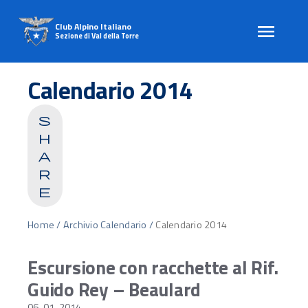
Club Alpino Italiano
Sezione di Val della Torre
Skip
to
Calendario 2014
content
s
h
a
r
e
Home
/
Archivio Calendario
/
Calendario 2014
Escursione con racchette al Rif.
Guido Rey – Beaulard
06-01-2014