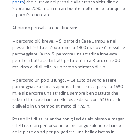
posto
) che si trova nei pressi e alla stessa altitudine di
Sportinia 2080 mt. in un ambiente molto bello, tranquillo
e poco frequentato.
Abbiamo pensato a due itinerari:
– percorso più breve: – Si parte da Case Lampule nei
pressi dell’Istituto Zootecnico a 1800 m. dove è possibile
parcheggiare l’auto. Si percorre una stradina innevata
però ben battuta dai battipista per circa 3 km. con 200
mt. circa di dislivello in un tempo stimato di 1 h.
– percorso un pò più lungo: – Le auto devono essere
parcheggiate a Clotes appena dopo il sottopasso a 1650
m. e si percorre una stradina sempre ben battuta che
sale nel bosco a fianco delle piste da sci con 450 mt. di
dislivello in un tempo stimato di 1,45 h.
Possibilità di salire anche con gli sci da alpinismo e magari
effettuare un percorso un pò più lungo salendo a fianco
delle piste da sci per poi gedersi una bella discesa in