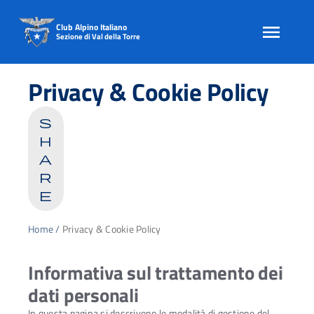
Club Alpino Italiano
Sezione di Val della Torre
Skip
to
Privacy & Cookie Policy
content
s
h
a
r
e
Home
/
Privacy & Cookie Policy
Informativa sul trattamento dei
dati personali
In questa pagina si descrivono le modalità di gestione del