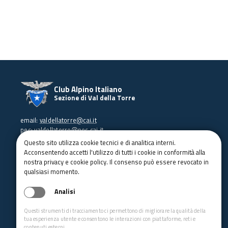
a
v
i
g
a
z
Club Alpino Italiano
i
Sezione di Val della Torre
o
email:
valdellatorre@cai.it
n
pec:
valdellatorre@pec.cai.it
e
Tel.:
3334017907
Questo sito utilizza cookie tecnici e di analitica interni.
P.IVA: 95546620014
Acconsentendo accetti l'utilizzo di tutti i cookie in conformità alla
Indirizzo: Via Mulino 115
nostra privacy e cookie policy. Il consenso può essere revocato in
Val della Torre - 10040 (TO)
qualsiasi momento.
Iscriviti
alla Newsletter
Analisi
Questi strumenti di tracciamento ci permettono di migliorare la qualità della
tua esperienza utente e consentono le interazioni con piattaforme, reti e
contenuti esterni.