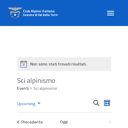
Club Alpino Italiano
Sezione di Val della Torre
Skip
to
content
Non sono stati trovati risultati.
Sci alpinismo
Eventi
Sci alpinismo
E
E
Cerca
Upcoming
Lista
v
v
Seleziona
e
e
la
n
Eventi
Precedente
Prossimo
Oggi
data.
n
t
Eventi