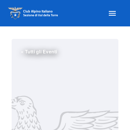
Club Alpino Italiano
Sezione di Val della Torre
Skip
to
content
« Tutti gli Eventi