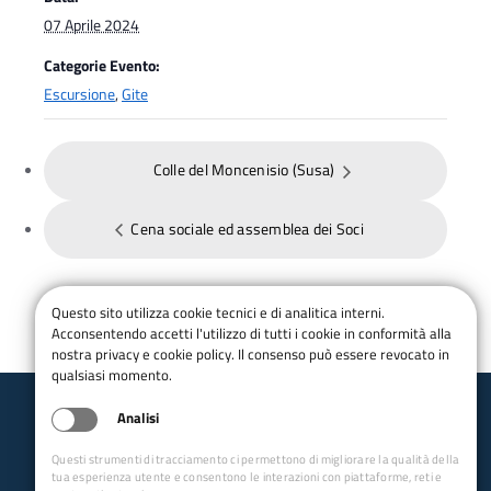
07 Aprile 2024
Categorie Evento:
Escursione
,
Gite
Colle del Moncenisio (Susa)
Cena sociale ed assemblea dei Soci
Questo sito utilizza cookie tecnici e di analitica interni.
Acconsentendo accetti l'utilizzo di tutti i cookie in conformità alla
nostra privacy e cookie policy. Il consenso può essere revocato in
qualsiasi momento.
Analisi
Club Alpino Italiano
Sezione di Val della Torre
Questi strumenti di tracciamento ci permettono di migliorare la qualità della
tua esperienza utente e consentono le interazioni con piattaforme, reti e