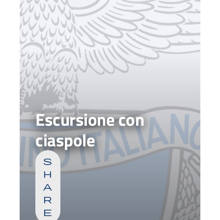
Escursione con
ciaspole
s
h
a
r
e