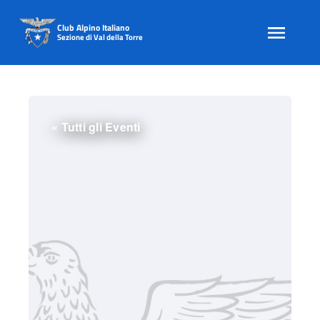
Club Alpino Italiano
Sezione di Val della Torre
Skip
to
content
« Tutti gli Eventi