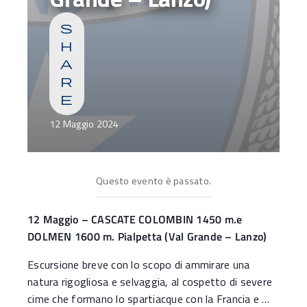
s
h
a
r
e
12 Maggio 2024
Questo evento è passato.
12 Maggio – CASCATE COLOMBIN 1450 m.e
DOLMEN 1600 m. Pialpetta (Val Grande – Lanzo)
Escursione breve con lo scopo di ammirare una
natura rigogliosa e selvaggia, al cospetto di severe
cime che formano lo spartiacque con la Francia e …