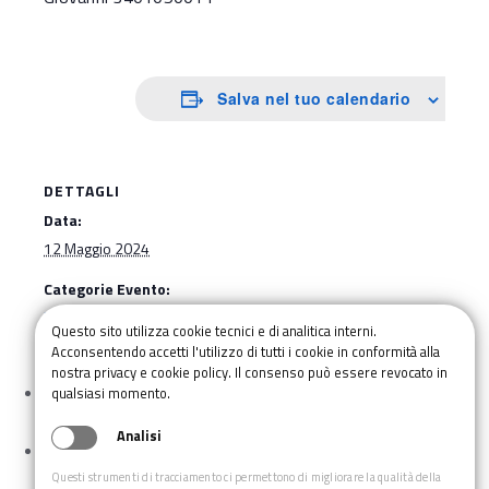
Salva nel tuo calendario
DETTAGLI
Data:
12 Maggio 2024
Categorie Evento:
Escursione
,
Gite
Questo sito utilizza cookie tecnici e di analitica interni.
Acconsentendo accetti l'utilizzo di tutti i cookie in conformità alla
nostra privacy e cookie policy. Il consenso può essere revocato in
Parco della Burcina (Biella)
qualsiasi momento.
Analisi
Ciclostrada valle di Susa
Questi strumenti di tracciamento ci permettono di migliorare la qualità della