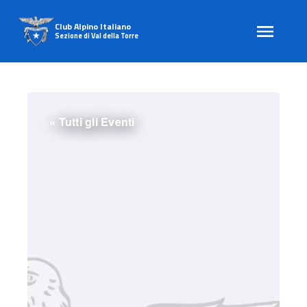
Club Alpino Italiano
Sezione di Val della Torre
Skip
to
content
« Tutti gli Eventi