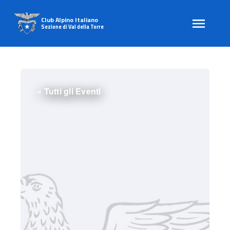
Club Alpino Italiano
Sezione di Val della Torre
Skip
to
content
« Tutti gli Eventi