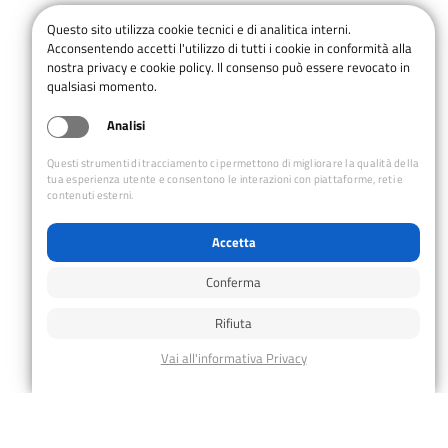
I componenti della SODAS
Questo sito utilizza cookie tecnici e di analitica interni.
Acconsentendo accetti l'utilizzo di tutti i cookie in conformità alla
Presidente Ornella Giordana
nostra privacy e cookie policy. Il consenso può essere revocato in
Vicepresidente Area Escursionismo Adattato
qualsiasi momento.
Ivo Tamburrini
Analisi
Vicepresidente Area Attività
Montagnaterapia Elio Campiutti
Questi strumenti di tracciamento ci permettono di migliorare la qualità della
Segretaria Margherita Sirritiello
tua esperienza utente e consentono le interazioni con piattaforme, reti e
contenuti esterni.
Dario Ellena, Dino Favretto, Monica
Festuccia, Fabio Pellegrino, Roberto Perolfi,
Accetta
Gian Marco Simonini, Gabriele Zenaboni
Conferma
Le nomine
Rifiuta