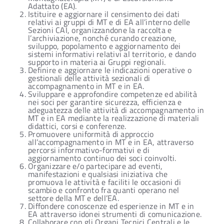
Adattato (EA).
Istituire e aggiornare il censimento dei dati
relativi ai gruppi di MT e di EA all’interno delle
Sezioni CAI, organizzandone la raccolta e
l’archiviazione, nonché curando creazione,
sviluppo, popolamento e aggiornamento dei
sistemi informativi relativi al territorio, e dando
supporto in materia ai Gruppi regionali.
Definire e aggiornare le indicazioni operative o
gestionali delle attività sezionali di
accompagnamento in MT e in EA.
Sviluppare e approfondire competenze ed abilità
nei soci per garantire sicurezza, efficienza e
adeguatezza delle attività di accompagnamento in
MT e in EA mediante la realizzazione di materiali
didattici, corsi e conferenze.
Promuovere uniformità di approccio
all’accompagnamento in MT e in EA, attraverso
percorsi informativo-formativi e di
aggiornamento continuo dei soci coinvolti.
Organizzare e/o partecipare ad eventi,
manifestazioni e qualsiasi iniziativa che
promuova le attività e faciliti le occasioni di
scambio e confronto fra quanti operano nel
settore della MT e dell’EA.
Diffondere conoscenze ed esperienze in MT e in
EA attraverso idonei strumenti di comunicazione.
Collaborare con gli Organi Tecnici Centrali e le