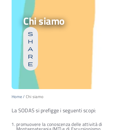
Chi siamo
s
h
a
r
e
Home
/
Chi siamo
La SODAS si prefigge i seguenti scopi:
promuovere la conoscenza delle attività di
Montagnaterapia (MT) e di Escursionismo