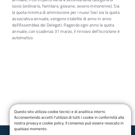
socio (ordinario, familiare, giovane, ovvero minorenne). Sia
la quota minima di ammissione per i nuovi Soci sia la quota
associativa annuale, vengono stabilite di anno in anno
dall’Assemblea dei Delegati. Pagando ogni anno la quota
annuale, con scadenza 31 marzo, il rinnovo dell’iscrizione è
automatico.
Modulistica Iscrizioni aggiornata su
CAI.it
Questo sito utilizza cookie tecnici e di analitica interni.
Acconsentendo accetti l'utilizzo di tutti i cookie in conformità alla
Vai al sito
nostra privacy e cookie policy. Il consenso può essere revocato in
qualsiasi momento.