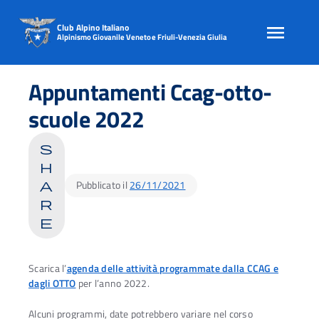
Club Alpino Italiano
Alpinismo Giovanile Veneto e Friuli-Venezia Giulia
Skip
to
Appuntamenti Ccag-otto-
content
scuole 2022
s
h
Pubblicato il
26/11/2021
a
r
e
Scarica l’
agenda delle attività programmate dalla CCAG e
dagli OTTO
per l’anno 2022.
Alcuni programmi, date potrebbero variare nel corso