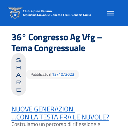
Club Alpino Italiano
Alpinismo Giovanile Veneto e Friuli-Venezia Giulia
Skip
to
36° Congresso Ag Vfg –
content
Tema Congressuale
s
h
Pubblicato il
12/10/2023
a
r
e
NUOVE GENERAZIONI
…CON LA TESTA FRA LE NUVOLE?
Costruiamo un percorso di riflessione e