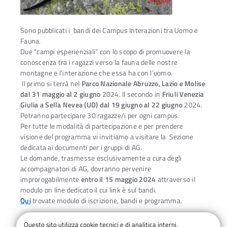
Sono pubblicati i bandi dei Campus Interazioni tra Uomo e
Fauna.
Due “campi esperienziali” con lo scopo di promuovere la
conoscenza tra i ragazzi verso la fauna delle nostre
montagne e l’interazione che essa ha con l’uomo.
Il primo si terrà nel
Parco Nazionale Abruzzo, Lazio e Molise
dal 31 maggio al 2 giugno
2024. Il secondo in
Friuli Venezia
Giulia a Sella Nevea (UD) dal 19 giugno al 22 giugno
2024.
Potranno partecipare 30 ragazze/i per ogni campus.
Per tutte le modalità di partecipazione e per prendere
visione del programma vi invitiamo a visitare la Sezione
dedicata ai documenti per i gruppi di AG.
Le domande, trasmesse esclusivamente a cura degli
accompagnatori di AG, dovranno pervenire
improrogabilmente
entro il 15 maggio 2024
attraverso il
modulo on line dedicato il cui link è sul bandi.
Qui
trovate modulo di iscrizione, bandi e programma.
Questo sito utilizza cookie tecnici e di analitica interni.