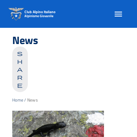
Club Alpino Italiano
Alpinismo Giovanile
Skip
to
News
content
s
h
a
r
e
Home
/
News