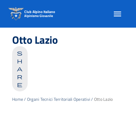
Club Alpino Italiano
Alpinismo Giovanile
Skip
to
Otto Lazio
content
s
h
a
r
e
Home
/
Organi Tecnici Territoriali Operativi
/
Otto Lazio