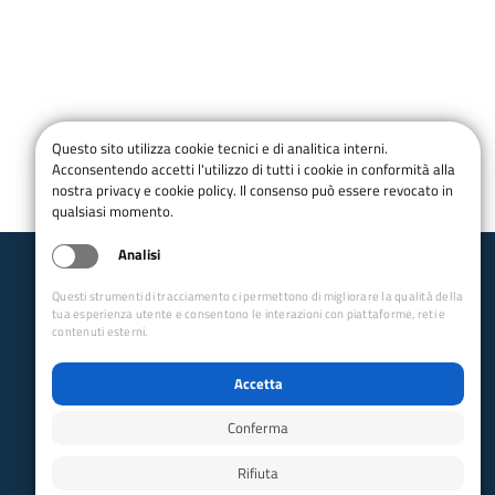
Questo sito utilizza cookie tecnici e di analitica interni.
Acconsentendo accetti l'utilizzo di tutti i cookie in conformità alla
nostra privacy e cookie policy. Il consenso può essere revocato in
qualsiasi momento.
Analisi
Club Alpino Italiano
Questi strumenti di tracciamento ci permettono di migliorare la qualità della
Alpinismo Giovanile
tua esperienza utente e consentono le interazioni con piattaforme, reti e
contenuti esterni.
email CCAG:
ccag@cai.it
email SCAG:
scag@cai.it
Collegamenti Rapidi
Accetta
Club Alpino Italiano
Conferma
Accesso Operatori
Accesso Soci
Rifiuta