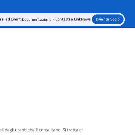
rsi ed Eventi
Documentazione
Contatti e Link
News
Diventa Socio
 degli utenti che li consultano. Si tratta di