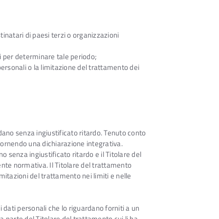
tinatari di paesi terzi o organizzazioni
ati per determinare tale periodo;
 personali o la limitazione del trattamento dei
ardano senza ingiustificato ritardo. Tenuto conto
e fornendo una dichiarazione integrativa.
o senza ingiustificato ritardo e il Titolare del
igente normativa. Il Titolare del trattamento
mitazioni del trattamento nei limiti e nelle
i dati personali che lo riguardano forniti a un
a parte del Titolare del trattamento cui li ha