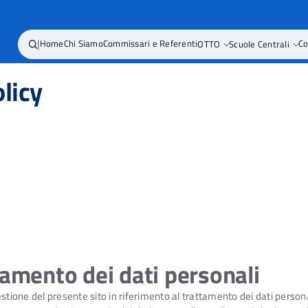
|
Home
Chi Siamo
Commissari e Referenti
OTTO
Scuole Centrali
Co
licy
tamento dei dati personali
tione del presente sito in riferimento al trattamento dei dati personali