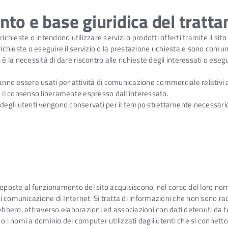
ento e base giuridica del tratt
 richieste o intendono utilizzare servizi o prodotti offerti tramite il sit
 richieste o eseguire il servizio o la prestazione richiesta e sono comunic
 la necessità di dare riscontro alle richieste degli interessati o esegui
nno essere usati per attività di comunicazione commerciale relativi ad 
è il consenso liberamente espresso dall’interessato.
one degli utenti vengono conservati per il tempo strettamente necessario
eposte al funzionamento del sito acquisiscono, nel corso del loro norma
 di comunicazione di Internet. Si tratta di informazioni che non sono r
bbero, attraverso elaborazioni ed associazioni con dati detenuti da terz
P o i nomi a dominio dei computer utilizzati dagli utenti che si connetton