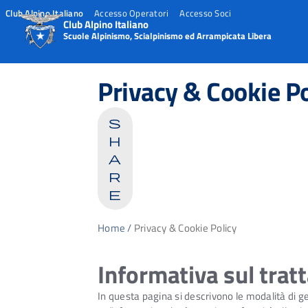
Club Alpino Italiano
Accesso Operatori
Accesso Soci
Club Alpino Italiano
Scuole Alpinismo, Scialpinismo ed Arrampicata Libera
Skip
to
Privacy & Cookie Po
content
s
h
a
r
e
Home
/
Privacy & Cookie Policy
Informativa sul trat
In questa pagina si descrivono le modalità di ges