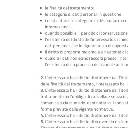
le finalità del trattamento;
le categorie di dati personali in questione;
i destinatari o le categorie di destinatari a c
internazionali;
quando possibile, il periodo di conservazione d
l’esistenza del diritto dell’interessato di chi
dati personali che lo riguardano o di opporsi 
il diritto di proporre reclamo a un’autorità di 
qualora i dati non siano raccolti presso l’inter
l’esistenza di un processo decisionale autom
2.
L’interessato ha il diritto di ottenere dal Tit
delle finalità del trattamento, l’interessato ha 
3.
L’interessato ha il diritto di ottenere dal Tito
trattamento ha l’obbligo di cancellare senza ingiu
comunica a ciascuno dei destinatari cui sono stat
forme previste dalla vigente normativa.
4.
L’interessato ha il diritto di ottenere dal Tit
5.
L’interessato ha il diritto di ricevere in un f
Titolare del trattamento e ha il diritto di trasm