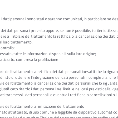
ui i dati personali sono stati o saranno comunicati, in particolare se des
ei dati personali previsto oppure, se non è possibile, i criteri utilizz
edere al Titolare del trattamento la rettifica o la cancellazione dei dati
al loro trattamento;
controllo;
essato, tutte le informazioni disponibili sulla loro origine;
atizzato, compresa la profilazione.
olare del trattamento la rettifica dei dati personali inesatti che lo rigu
il diritto di ottenere l’integrazione dei dati personali incompleti, anch
lare del trattamento la cancellazione dei dati personali che lo riguardan
stificato ritardo i dati personali nei limiti e nei casi previsti dalla v
i trasmessi i dati personali le eventuali rettifiche o cancellazioni o li
olare del trattamento la limitazione del trattamento.
ormato strutturato, di uso comune e leggibile da dispositivo automatico 
ettere tali dati a un altro Titolare del trattamento senza impedimenti d