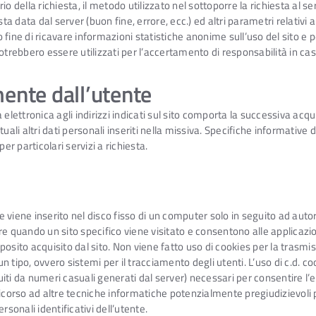
rio della richiesta, il metodo utilizzato nel sottoporre la richiesta al s
sta data dal server (buon fine, errore, ecc.) ed altri parametri relativ
lo fine di ricavare informazioni statistiche anonime sull’uso del sito e
trebbero essere utilizzati per l’accertamento di responsabilità in caso d
mente dall’utente
ta elettronica agli indirizzi indicati sul sito comporta la successiva acq
uali altri dati personali inseriti nella missiva. Specifiche informativ
er particolari servizi a richiesta.
 viene inserito nel disco fisso di un computer solo in seguito ad autor
lare quando un sito specifico viene visitato e consentono alle applicazio
osito acquisito dal sito. Non viene fatto uso di cookies per la trasmi
cun tipo, ovvero sistemi per il tracciamento degli utenti. L’uso di c.d. 
uiti da numeri casuali generati dal server) necessari per consentire l’es
l ricorso ad altre tecniche informatiche potenzialmente pregiudizievoli
rsonali identificativi dell’utente.