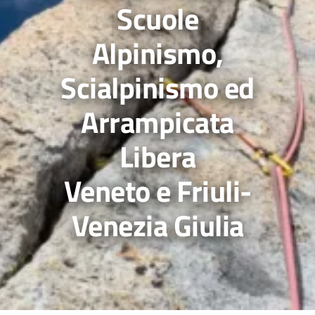
Scuole
Alpinismo,
Scialpinismo ed
Arrampicata
Libera
Veneto e Friuli-
Venezia Giulia