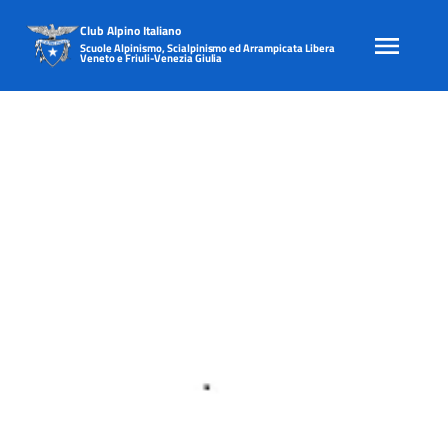
Club Alpino Italiano
Scuole Alpinismo, Scialpinismo ed Arrampicata Libera
Veneto e Friuli-Venezia Giulia
Skip
to
content