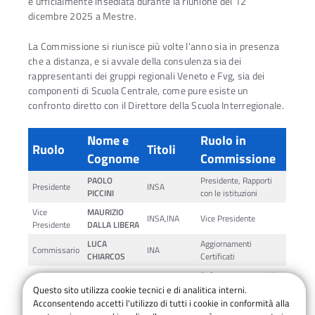
è ufficialmente insediata durante la riunione del 12
dicembre 2025 a Mestre.
La Commissione si riunisce più volte l’anno sia in presenza
che a distanza, e si avvale della consulenza sia dei
rappresentanti dei gruppi regionali Veneto e Fvg, sia dei
componenti di Scuola Centrale, come pure esiste un
confronto diretto con il Direttore della Scuola Interregionale.
Nome e
Ruolo in
Ruolo
Titoli
Cognome
Commissione
PAOLO
Presidente, Rapporti
Presidente
INSA
PICCINI
con le istituzioni
Vice
MAURIZIO
INSA,INA
Vice Presidente
Presidente
DALLA LIBERA
LUCA
Aggiornamenti
Commissario
INA
CHIARCOS
Certificati
Referente per corsi IA,
RINALDO
Commissario
INA
Referente informatico
Questo sito utilizza cookie tecnici e di analitica interni.
DELL’EVA
CNSASA
Acconsentendo accetti l'utilizzo di tutti i cookie in conformità alla