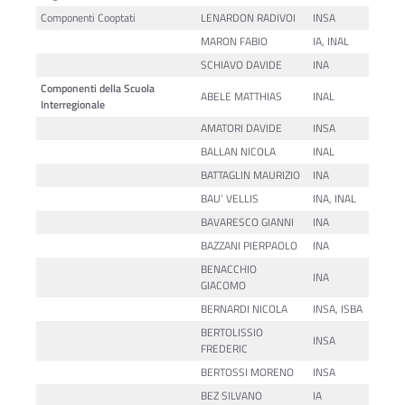
Componenti Cooptati
LENARDON RADIVOI
INSA
MARON FABIO
IA, INAL
SCHIAVO DAVIDE
INA
Componenti della Scuola
ABELE MATTHIAS
INAL
Interregionale
AMATORI DAVIDE
INSA
BALLAN NICOLA
INAL
BATTAGLIN MAURIZIO
INA
BAU’ VELLIS
INA, INAL
BAVARESCO GIANNI
INA
BAZZANI PIERPAOLO
INA
BENACCHIO
INA
GIACOMO
BERNARDI NICOLA
INSA, ISBA
BERTOLISSIO
INSA
FREDERIC
BERTOSSI MORENO
INSA
BEZ SILVANO
IA