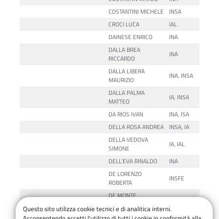
COSTANTINI MICHELE
INSA
CROCI LUCA
IAL
DAINESE ENRICO
INA
DALLA BREA
INA
RICCARDO
DALLA LIBERA
INA, INSA
MAURIZIO
DALLA PALMA
IA, INSA
MATTEO
DA RIOS IVAN
INA, ISA
DELLA ROSA ANDREA
INSA, IA
DELLA VEDOVA
IA, IAL
SIMONE
DELL’EVA RINALDO
INA
DE LORENZO
INSFE
ROBERTA
DE MONTE
INSA
MASSIMILIANO
Questo sito utilizza cookie tecnici e di analitica interni.
DE ROSSI DARIO
INA
Acconsentendo accetti l'utilizzo di tutti i cookie in conformità alla