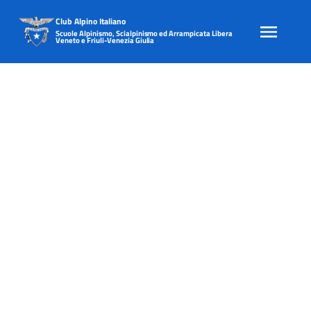
Club Alpino Italiano
Scuole Alpinismo, Scialpinismo ed Arrampicata Libera
Veneto e Friuli-Venezia Giulia
Skip
to
content