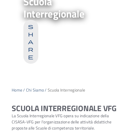
Scuola
Interregionale
s
h
a
r
e
Home
/
Chi Siamo
/
Scuola Interregionale
SCUOLA INTERREGIONALE VFG
La Scuola Interregionale VFG opera su indicazione della
CISASA-VFG per l’organizzazione delle attività didattiche
proposte alle Scuole di competenza territoriale.