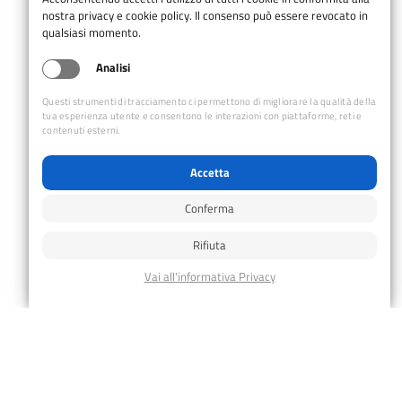
nostra privacy e cookie policy. Il consenso può essere revocato in
DE VALERIO ANGELO
INSA
qualsiasi momento.
DE ZORDO CESARE
INSA
EDEL EMILIO
IA, INSA
Analisi
FALDON LIVIO
IAL, INA
Questi strumenti di tracciamento ci permettono di migliorare la qualità della
FEDELI PAOLO
INAL
tua esperienza utente e consentono le interazioni con piattaforme, reti e
contenuti esterni.
FEDERICIS PAOLO
ISA
IA, INAL,
FERRO STEFANO
Accetta
INSA
FIORETTI EDOARDO
INSA
Conferma
FIORETTI MASSIMO
INSA
Rifiuta
FLORIT MAURO
INAL, IA
FORNARI BRUNO
INAL
FRACCARO CRISTIAN
INSA
FRAPPORTI
ISBA
EMMANUELE
GADENZ YURI
INAL
GALLINA STEFANO
IA
GALLO FRANCO
ISA