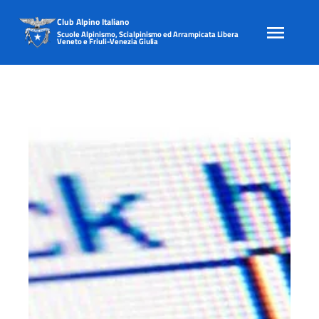
Club Alpino Italiano
Scuole Alpinismo, Scialpinismo ed Arrampicata Libera
Veneto e Friuli-Venezia Giulia
Skip
to
content