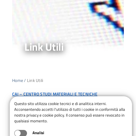
Link Utili
Home
/
Link Utili
CAI – CENTRO STUDI MATERIALI E TECNICHE
Questo sito utilizza cookie tecnici e di analitica interni.
AINEVA
–
Associazione Interregionale di coordinamento e
Acconsentendo accetti l'utilizzo di tutti i cookie in conformità alla
documentazione
nostra privacy e cookie policy. Il consenso può essere revocato in
per i problemi inerenti alla neve e alle valanghe
qualsiasi momento.
Analisi