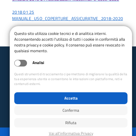
2018 01 25
MANUALE_USO_COPERTURE_ASSICURATIVE_2018-2020
Questo sito utilizza cookie tecnici e di analitica interni.
Acconsentendo accetti l'utilizzo di tutti i cookie in conformità alla
nostra privacy e cookie policy. Il consenso può essere revocato in
qualsiasi momento.
Analisi
Club Alpino Italiano
Scuole Alpinismo, Scialpinismo ed Arrampicata Libera
Questi strumenti di tracciamento ci permettono di migliorare la qualità della
Segreteria
tua esperienza utente e consentono le interazioni con piattaforme, reti e
segreteria@cnsasa.it
contenuti esterni.
Collegamenti Rapidi
Accetta
Club Alpino Italiano
Accesso Operatori
Conferma
Accesso Soci
Rifiuta
Privacy
Mappa del sito
Disabilita animazioni