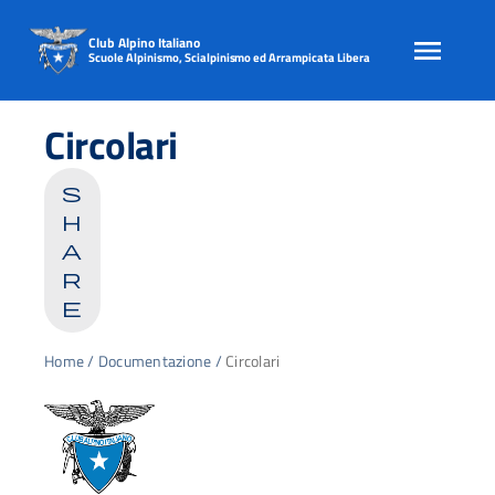
Club Alpino Italiano
Scuole Alpinismo, Scialpinismo ed Arrampicata Libera
Skip
to
Circolari
content
s
h
a
r
e
Home
/
Documentazione
/
Circolari