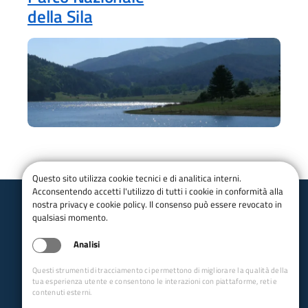
della Sila
Questo sito utilizza cookie tecnici e di analitica interni.
Acconsentendo accetti l'utilizzo di tutti i cookie in conformità alla
nostra privacy e cookie policy. Il consenso può essere revocato in
qualsiasi momento.
Club Alpino Italiano
Calabria
Analisi
Email
presidente@caicalabria.it
Questi strumenti di tracciamento ci permettono di migliorare la qualità della
Sede Legale
Via Fratelli Cairoli, 80 - 87012
tua esperienza utente e consentono le interazioni con piattaforme, reti e
Castrovillari
contenuti esterni.
Collegamenti Rapidi