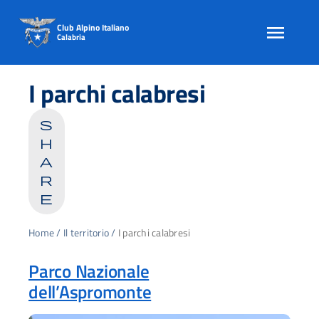
Club Alpino Italiano
Calabria
Skip
to
I parchi calabresi
content
s
h
a
r
e
Home
/
Il territorio
/
I parchi calabresi
Parco Nazionale
dell’Aspromonte