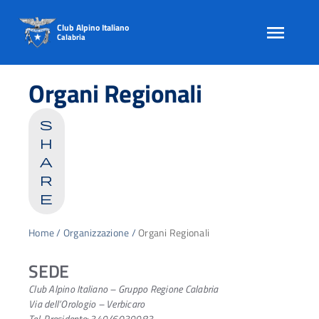
Club Alpino Italiano
Calabria
Skip
to
Organi Regionali
content
s
h
a
r
e
Home
/
Organizzazione
/
Organi Regionali
SEDE
Club Alpino Italiano – Gruppo Regione Calabria
Via dell’Orologio – Verbicaro
Tel. Presidente: 349/6039983