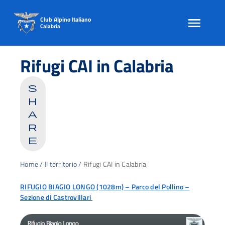
Club Alpino Italiano
Calabria
Skip
to
Rifugi CAI in Calabria
content
s
h
a
r
e
Home
/
Il territorio
/
Rifugi CAI in Calabria
RIFUGIO BIAGIO LONGO (1028m) – Parco del Pollino –
Sezione di Castrovillari