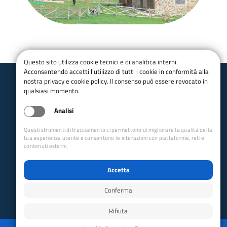
Questo sito utilizza cookie tecnici e di analitica interni.
Acconsentendo accetti l'utilizzo di tutti i cookie in conformità alla
nostra privacy e cookie policy. Il consenso può essere revocato in
qualsiasi momento.
Club Alpino Italiano
Calabria
Analisi
Email
presidente@caicalabria.it
Questi strumenti di tracciamento ci permettono di migliorare la qualità della
Sede Legale
Via Fratelli Cairoli, 80 - 87012
tua esperienza utente e consentono le interazioni con piattaforme, reti e
Castrovillari
contenuti esterni.
Collegamenti Rapidi
Accetta
Club Alpino Italiano
Accesso Operatori
Conferma
Accesso Soci
Rifiuta