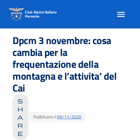
Club Alpino Italiano
Piemonte
Skip
to
Dpcm 3 novembre: cosa
content
cambia per la
frequentazione della
montagna e l’attivita’ del
Cai
s
h
Pubblicato il
09/11/2020
a
r
e