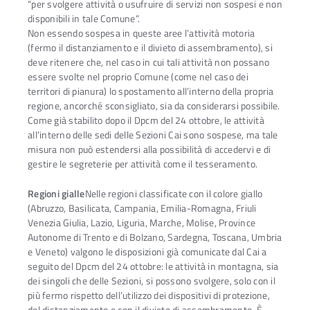
“per svolgere attività o usufruire di servizi non sospesi e non
disponibili in tale Comune”.
Non essendo sospesa in queste aree l’attività motoria
(fermo il distanziamento e il divieto di assembramento), si
deve ritenere che, nel caso in cui tali attività non possano
essere svolte nel proprio Comune (come nel caso dei
territori di pianura) lo spostamento all’interno della propria
regione, ancorché sconsigliato, sia da considerarsi possibile.
Come già stabilito dopo il Dpcm del 24 ottobre, le attività
all’interno delle sedi delle Sezioni Cai sono sospese, ma tale
misura non può estendersi alla possibilità di accedervi e di
gestire le segreterie per attività come il tesseramento.
Regioni gialle
Nelle regioni classificate con il colore giallo
(Abruzzo, Basilicata, Campania, Emilia-Romagna, Friuli
Venezia Giulia, Lazio, Liguria, Marche, Molise, Province
Autonome di Trento e di Bolzano, Sardegna, Toscana, Umbria
e Veneto) valgono le disposizioni già comunicate dal Cai a
seguito del Dpcm del 24 ottobre: le attività in montagna, sia
dei singoli che delle Sezioni, si possono svolgere, solo con il
più fermo rispetto dell’utilizzo dei dispositivi di protezione,
del distanziamento e con il divieto di assembramento. È