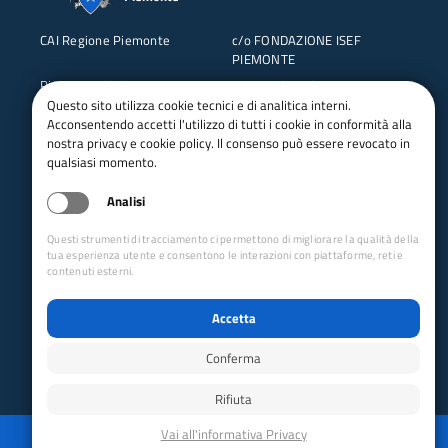
CAI Regione Piemonte
c/o FONDAZIONE ISEF
PIEMONTE
Piazza Bernini 12
10143 TORINO
Questo sito utilizza cookie tecnici e di analitica interni.
Tel: 011 5119480
C.F. 97676590017
Acconsentendo accetti l'utilizzo di tutti i cookie in conformità alla
nostra privacy e cookie policy. Il consenso può essere revocato in
qualsiasi momento.
Analisi
Questi strumenti di tracciamento ci permettono di migliorare la qualità della
tua esperienza utente e consentono le interazioni con piattaforme, reti e
contenuti esterni.
Collegamenti Rapidi
Accetta
Club Alpino Italiano
Accesso Operatori
Conferma
Accesso Soci
Rifiuta
Privacy
Mappa del sito
Disabilita animazioni