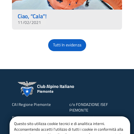
Ciao, “Cala”!
11/02/2021
Tutti In evidenza
Club Alpino Italiano
Piemonte
CAI Regione Piemonte
c/o FONDAZIONE ISEF
PIEMONTE
Piazza Bernini 12
10143 TORINO
Questo sito utilizza cookie tecnici e di analitica interni.
Tel: 011 5119480
C.F. 97676590017
Acconsentendo accetti l'utilizzo di tutti i cookie in conformità alla