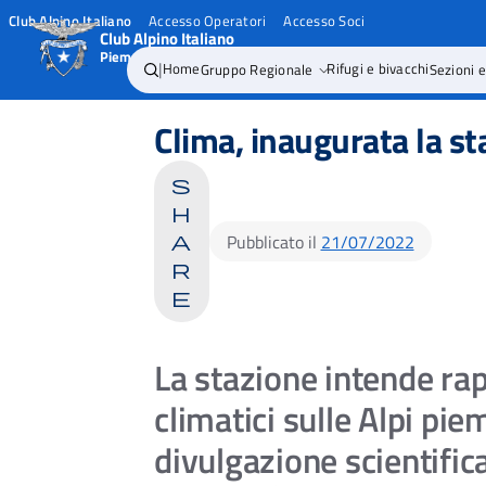
Club Alpino Italiano
Accesso Operatori
Accesso Soci
Club Alpino Italiano
Piemonte
|
Home
Gruppo Regionale
Rifugi e bivacchi
Sezioni e
Skip
to
Clima, inaugurata la st
content
s
h
Pubblicato il
21/07/2022
a
r
e
La stazione intende ra
climatici sulle Alpi pi
divulgazione scientific