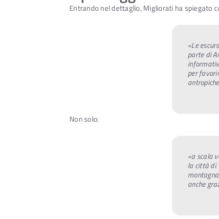
Entrando nel dettaglio, Migliorati ha spiegato
«Le escursi
parte di A
informative
per favori
antropiche
Non solo:
«a scala v
la città di
montagna, 
anche graz