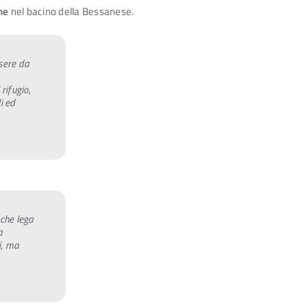
he
nel bacino della Bessanese.
ssere da
rifugio,
i ed
 che lega
a
i, ma