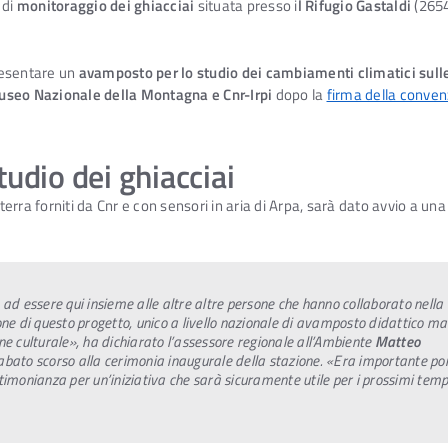
 di
monitoraggio dei ghiacciai
situata presso i
l Rifugio Gastaldi
(2654
resentare un
avamposto per lo studio dei cambiamenti climatici sull
useo Nazionale della Montagna e Cnr-Irpi
dopo la
firma della conve
tudio dei ghiacciai
rra forniti da Cnr e con sensori in aria di Arpa, sarà dato avvio a una 
 ad essere qui insieme alle altre altre persone che hanno collaborato nella
one di questo progetto, unico a livello nazionale di avamposto didattico ma
ne culturale»
, ha dichiarato l’assessore regionale all’Ambiente
Matteo
bato scorso alla cerimonia inaugurale della stazione.
«Era importante por
timonianza per un’iniziativa che sarà sicuramente utile per i prossimi temp