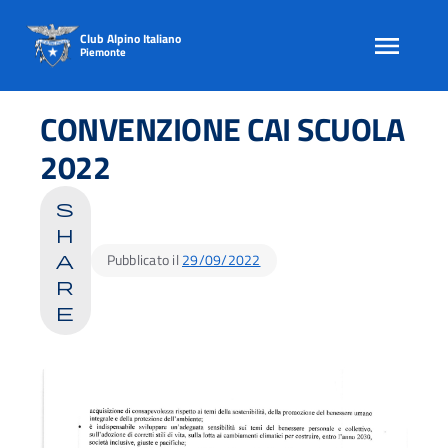
Club Alpino Italiano
Piemonte
Skip
to
CONVENZIONE CAI SCUOLA
content
2022
s
h
Pubblicato il
29/09/2022
a
r
e