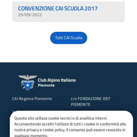
CONVENZIONE CAI SCUOLA 2017
29/09/2022
Tutti CAI Scuola
Club Alpino Italiano
Piemonte
CAI Regione Piemonte
c/o FONDAZIONE ISEF
PIEMONTE
Piazza Bernini 12
10143 TORINO
Questo sito utilizza cookie tecnici e di analitica interni.
Tel: 011 5119480
C.F. 97676590017
Acconsentendo accetti l'utilizzo di tutti i cookie in conformità alla
nostra privacy e cookie policy. Il consenso può essere revocato in
qualsiasi momento.