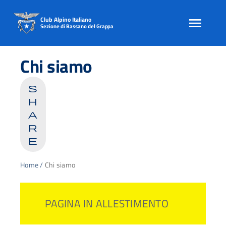
Club Alpino Italiano
Sezione di Bassano del Grappa
Skip
to
Chi siamo
content
s
h
a
r
e
Home
/
Chi siamo
PAGINA IN ALLESTIMENTO