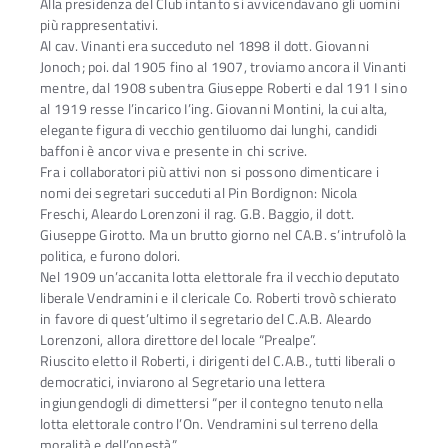
Alla presidenza del Club intanto si avvicendavano gli uomini
più rappresentativi.
Al cav. Vinanti era succeduto nel 1898 il dott. Giovanni
Jonoch; poi. dal 1905 fino al 1907, troviamo ancora il Vinanti
mentre, dal 1908 subentra Giuseppe Roberti e dal 191 I sino
al 1919 resse l’incarico I’ing. Giovanni Montini, la cui alta,
elegante figura di vecchio gentiluomo dai lunghi, candidi
baffoni è ancor viva e presente in chi scrive.
Fra i collaboratori più attivi non si possono dimenticare i
nomi dei segretari succeduti al Pin Bordignon: Nicola
Freschi, Aleardo Lorenzoni il rag. G.B. Baggio, il dott.
Giuseppe Girotto. Ma un brutto giorno nel CA.B. s’intrufolò la
politica, e furono dolori.
Nel 1909 un’accanita lotta elettorale fra il vecchio deputato
liberale Vendramini e il clericale Co. Roberti trovò schierato
in favore di quest’ultimo il segretario del C.A.B. Aleardo
Lorenzoni, allora direttore del locale “Prealpe”.
Riuscito eletto il Roberti, i dirigenti del C.A.B., tutti liberali o
democratici, inviarono al Segretario una lettera
ingiungendogli di dimettersi “per il contegno tenuto nella
lotta elettorale contro l’On. Vendramini sul terreno della
moralità e dell’onestà”.