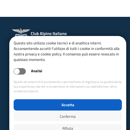
Club Alpino Italiano
Sezione di Bassano del Grappa
Questo sito utilizza cookie tecnici e di analitica interni.
Acconsentendo accetti l'utilizzo di tutti i cookie in conformità alla
email:
bassanodelgrappa@cai.it
nostra privacy e cookie policy. Il consenso può essere revocato in
Tel.:
0424227996
qualsiasi momento.
P.IVA: 02904290240
CF: 82003670245
Analisi
PEC:
bassanodelgrappa@pec.cai.it
Via Schiavonetti 26/O
Questi strumenti di tracciamento ci permettono di migliorare la qualità della
Bassano del Grappa (VI)
tua esperienza utente e consentono le interazioni con piattaforme, reti e
Collegamenti Rapidi
contenuti esterni.
Club Alpino Italiano
Accetta
Accesso Operatori
Accesso Soci
Conferma
Rifiuta