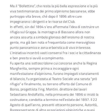
Ma il “Bollettino”, che resta la più bella espressione e la più
viva testimonianza dei primo alpinismo bassanese, ebbe
purtroppo vita breve, ché dopo il 1896 altre cure
impegnarono i dirigenti e le risorse del Club.
In effetti, sin dal 1894 s’era affermata l’idea di costruire un
rifugio sul Grappa. la montagna di Bassano allora non
ancora assurta a simbolo glorioso dell’eroismo di nostra
gente, ma già ben nota e frequentata come meraviglioso
punto panoramico e zona erboristica di vivo interesse.
L’iniziativa incontrò vasti consensi fra i soci e la cittadinanza
e ben presto si avviò a compimento.
Fu aperta una sottoscrizione cui concorse anche la Regina
Margherita, sempre prima a incoraggiare ogni
manifestazione d’alpinismo, furono impiegati stanziamenti
di bilancio, fu organizzata al Teatro Sociale una serata “prò
rifugio” e finalmente, su terreno offerto dal Comune di
Borso, progettista l’ing. Montini. direttore dei lavori
Sebastiano Andolfatto, nella primavera dei 1896 si iniziò la
costruzione, condotta a termine nell’estate del 1897. Il 22
Agosto di quell’anno, presenti ottocento persone, Autorità,
Rappresentanze di altre associazioni alpinistiche e quasi