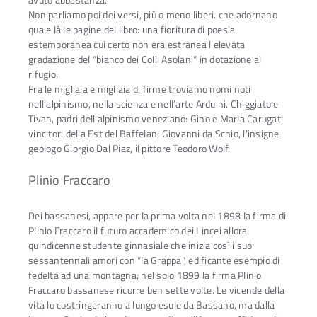
Non parliamo poi dei versi, più o meno liberi. che adornano
qua e là le pagine del libro: una fioritura di poesia
estemporanea cui certo non era estranea l’elevata
gradazione del “bianco dei Colli Asolani” in dotazione al
rifugio.
Fra le migliaia e migliaia di firme troviamo nomi noti
nell’alpinismo, nella scienza e nell’arte Arduini. Chiggiato e
Tivan, padri dell’alpinismo veneziano: Gino e Maria Carugati
vincitori della Est del Baffelan; Giovanni da Schio, l’insigne
geologo Giorgio Dal Piaz, il pittore Teodoro Wolf.
Plinio Fraccaro
Dei bassanesi, appare per la prima volta nel 1898 la firma di
Plinio Fraccaro il futuro accademico dei Lincei allora
quindicenne studente ginnasiale che inizia così i suoi
sessantennali amori con “la Grappa”, edificante esempio di
fedeltà ad una montagna; nel solo 1899 la firma Plinio
Fraccaro bassanese ricorre ben sette volte. Le vicende della
vita lo costringeranno a lungo esule da Bassano, ma dalla