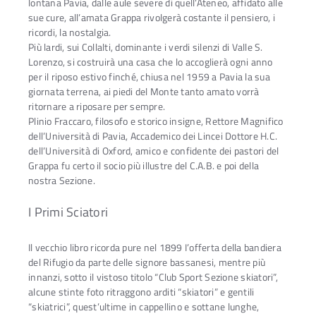
lontana Pavia, dalle aule severe di quell’Ateneo, affidato alle
sue cure, all’amata Grappa rivolgerà costante il pensiero, i
ricordi, la nostalgia.
Più lardi, sui Collalti, dominante i verdi silenzi di Valle S.
Lorenzo, si costruirà una casa che lo accoglierà ogni anno
per il riposo estivo finché, chiusa nel 1959 a Pavia la sua
giornata terrena, ai piedi del Monte tanto amato vorrà
ritornare a riposare per sempre.
Plinio Fraccaro, filosofo e storico insigne, Rettore Magnifico
dell’Università di Pavia, Accademico dei Lincei Dottore H.C.
dell’Università di Oxford, amico e confidente dei pastori del
Grappa fu certo il socio più illustre del C.A.B. e poi della
nostra Sezione.
I Primi Sciatori
Il vecchio libro ricorda pure nel 1899 I’offerta della bandiera
del Rifugio da parte delle signore bassanesi, mentre più
innanzi, sotto il vistoso titolo “Club Sport Sezione skiatori”,
alcune stinte foto ritraggono arditi “skiatori” e gentili
“skiatrici”, quest’ultime in cappellino e sottane lunghe,