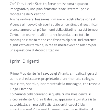
Così l’art. 1 dello Statuto, forse prolisso ma alquanto
impegnativo; una pianificazione “ante litteram” per le
montagne del Vicentino.
Anche se diversi bassanesi rimasero fedeli alla Sezione di
Vicenza al nuovo Club aderì subito un centinaio di soci, il cui
elenco annovera i più bei nomi della cittadinanza dei tempo.
Certo, non oseremo affermare che andassero tutti in
montagna e tanto meno che fossero alpinisti nel corrente
significato dei termine; in realtà molti avevano aderito per
una questione di decoro cittadino.
I primi Dirigenti
Primo Presidente fu il
cav. Luigi Vinanti
, simpatica figura di
uomo e di educatore, proprietario di un rinomato collegio,
musicista, sportivo, innamorato della montagna, che resse a
lungo l’incarico.
Col Vinanti collaboravano in quella prima Presidenza: il
vicepresidente Andrea Balestra, appassionato naturalista
autodidatta, anima dell’attività scientifica del Club; il
segretario prof. Giovanni Spagnolo, presto sostituito dal