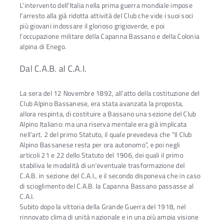
L’intervento dell’Italia nella prima guerra mondiale impose
l’arresto alla già ridotta attività del Club che vide i suoi soci
più giovani indossare il glorioso grigioverde, e poi
l’occupazione militare della Capanna Bassano e della Colonia
alpina di Enego.
Dal C.A.B. al C.A.I.
La sera del 12 Novembre 1892, all’atto della costituzione del
Club Alpino Bassanese, era stata avanzata la proposta,
allora respinta, di costituire a Bassano una sezione del Club
Alpino Italiano: ma una riserva mentale era già implicata
nell’art. 2 del primo Statuto, il quale prevedeva che “Il Club
Alpino Bassanese resta per ora autonomo”, e poi negli
articoli 21 e 22 dello Statuto del 1906, dei quali il primo
stabiliva le modalità di un’eventuale trasformazione del
C.A.B. in sezione del C.A.I., e il secondo disponeva che in caso
di scioglimento del C.A.B. la Capanna Bassano passasse al
C.A.I.
Subito dopo la vittoria della Grande Guerra del 1918, nel
rinnovato clima di unità nazionale e in una più ampia visione