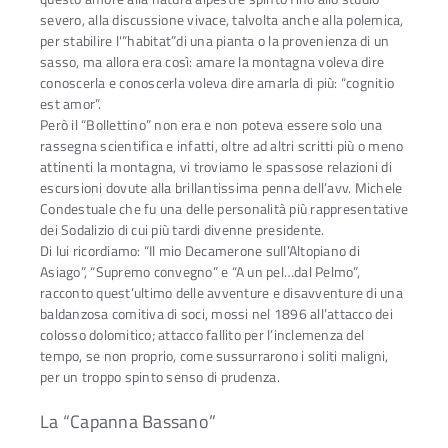
severo, alla discussione vivace, talvolta anche alla polemica,
per stabilire l'”habitat”di una pianta o la provenienza di un
sasso, ma allora era così: amare la montagna voleva dire
conoscerla e conoscerla voleva dire amarla di più: “cognitio
est amor”.
Però il “Bollettino” non era e non poteva essere solo una
rassegna scientifica e infatti, oltre ad altri scritti più o meno
attinenti la montagna, vi troviamo le spassose relazioni di
escursioni dovute alla brillantissima penna dell’avv. Michele
Condestuale che fu una delle personalità più rappresentative
dei Sodalizio di cui più tardi divenne presidente.
Di lui ricordiamo: “Il mio Decamerone sull’Altopiano di
Asiago”, “Supremo convegno” e “A un pel…dal Pelmo”,
racconto quest’ultimo delle avventure e disavventure di una
baldanzosa comitiva di soci, mossi nel 1896 all’attacco dei
colosso dolomitico; attacco fallito per l’inclemenza del
tempo, se non proprio, come sussurrarono i soliti maligni,
per un troppo spinto senso di prudenza.
La “Capanna Bassano”