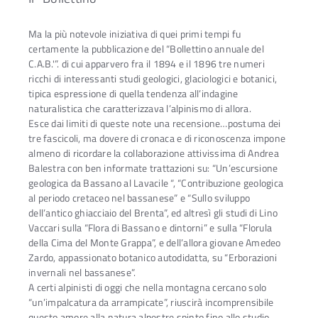
Ma la più notevole iniziativa di quei primi tempi fu
certamente la pubblicazione del “Bollettino annuale del
C.A.B.'”. di cui apparvero fra il 1894 e il 1896 tre numeri
ricchi di interessanti studi geologici, glaciologici e botanici,
tipica espressione di quella tendenza all’indagine
naturalistica che caratterizzava l’alpinismo di allora.
Esce dai limiti di queste note una recensione…postuma dei
tre fascicoli, ma dovere di cronaca e di riconoscenza impone
almeno di ricordare la collaborazione attivissima di Andrea
Balestra con ben informate trattazioni su: “Un’escursione
geologica da Bassano al Lavacile “, “Contribuzione geologica
al periodo cretaceo nel bassanese” e “Sullo sviluppo
dell’antico ghiacciaio del Brenta”, ed altresì gli studi di Lino
Vaccari sulla “Flora di Bassano e dintorni” e sulla “Florula
della Cima del Monte Grappa”, e dell’allora giovane Amedeo
Zardo, appassionato botanico autodidatta, su “Erborazioni
invernali nel bassanese”.
A certi alpinisti di oggi che nella montagna cercano solo
“un’impalcatura da arrampicate”, riuscirà incomprensibile
questo amore alla natura alpestre spinto fino allo studio