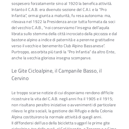
sospesero forzatamente sino al 1920 la benefica attività.
Intanto il C.A.B. era divenuto sezione del C.A.I. e la “Pro
Infantia”, ormai giunta a maturità, fu resa autonoma: ma,
rilevava nel 1922 la Presidenza ancor tutta formata da soci
del vecchio C.A.B., “noi conserviamo l’insegna dell’aquila
librata sullo stemma della città incrociato dalla piccozza e dal
bastone alpino a indice di paternità e a perenne gratitudine
verso il vecchio e benemerito Club Alpino Bassanese”.
Purtroppo, assorbita più tardi la “Pro Infantia” da altro Ente,
anche la vecchia gloriosa insegna scomparve.
Le Gite Cicloalpine, il Campanile Basso, il
Cervino
Le troppo scarse notizie di cui disponiamo rendono difficile
ricostruire la vita del C.A.B. negli anni fra il 1905 e il 1915;
non risultano peraltro iniziative o avvenimenti di particolare
rilievo: le gite sociali, la gestione dei Rifugio e della Colonia
Alpina costituirono la normale attività di quegli anni.
II diffondersi dell’uso della bicicletta suggerì le prime gite
cicloalpine, tre delle quali, al Col Visentin, a Tonezza e a Cima