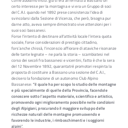
Come abbiamo visto. già si era affermato a Bassano un
certo interesse per la montagna e vi era un Gruppo di soci
del C.A.I. quando nel 1892 prese consistenza l’idea di
svincolarsi dalla Sezione di Vicenza, che però, bisogna pur
darne atto, aveva sempre dimostrato vive attenzioni per i
suoi soci bassanesi.
Forse l’intento di destinare all’attività locale l’intera quota
sociale, forse considerazioni di prestigio cittadino,
fors’anche chissà, l’inconscio affiorare di ataviche risonanze
delle tante legnate – ne parla la storia – scambiatesi nel
corso dei secoli fra bassanesi e vicentini, fatto è che la sera
del 12 Novembre 1892, quarantatré promotori respinta la
proposta di costituire a Bassano una sezione del C.A.I.,
decisero la fondazione di un autonomo Club Alpino
Bassanese:
“il quale ha per scopo lo studio delle montagne
e più specialmente di quelle della Provincia, facendole
conoscere sotto I’aspetto materiale, scientifico e artistico,
promovendo ogni miglioramento possibile nelle condizioni
degli Alpigiani, procurando il maggiore sviluppo delle
ricchezze naturali delle montagne promuovendo e
favorendo le industrie, i rimboschimenti e i soggiorni
alpini
“.