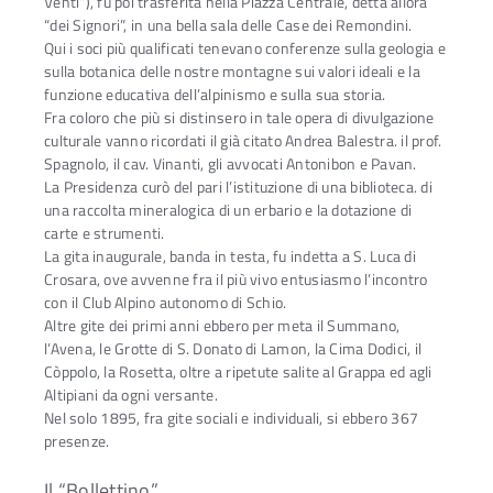
Venti”), fu poi trasferita nella Piazza Centrale, detta allora
“dei Signori”, in una bella sala delle Case dei Remondini.
Qui i soci più qualificati tenevano conferenze sulla geologia e
sulla botanica delle nostre montagne sui valori ideali e la
funzione educativa dell’alpinismo e sulla sua storia.
Fra coloro che più si distinsero in tale opera di divulgazione
culturale vanno ricordati il già citato Andrea Balestra. il prof.
Spagnolo, il cav. Vinanti, gli avvocati Antonibon e Pavan.
La Presidenza curò del pari l’istituzione di una biblioteca. di
una raccolta mineralogica di un erbario e la dotazione di
carte e strumenti.
La gita inaugurale, banda in testa, fu indetta a S. Luca di
Crosara, ove avvenne fra il più vivo entusiasmo l’incontro
con il Club Alpino autonomo di Schio.
Altre gite dei primi anni ebbero per meta il Summano,
l’Avena, le Grotte di S. Donato di Lamon, la Cima Dodici, il
Còppolo, la Rosetta, oltre a ripetute salite al Grappa ed agli
Altipiani da ogni versante.
Nel solo 1895, fra gite sociali e individuali, si ebbero 367
presenze.
Il “Bollettino”