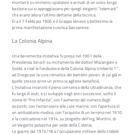
montanti su immensi spatoloni e armati di un unico lungo
bastone cui si appoggiavano per quegli eleganti “telemark”
che erano allora l’ultimo dettame della tecnica.
Era il 7 Febbraio 1906 e il Grappa teneva a battesimo la
prima manifestazione sciistica bassanese.
La Colonia Alpina
Una benemerita iniziativa fu presa nel 1901 dalla
Presidenza Jonoch su incitamento dei dottori Marangoni e
Gobbi, e cioè la fondazione della Colonia Alpina Umberto 1°,
ad Enego per la cura climatica dei bambini poveri, di cui già in
quello stesso anno un primo scaglione beneficiò.
L’iniziativa incontrò il pieno consenso della cittadinanza, che
fu larga di aiuti, e si sviluppò negli anni successivi, sotto il
nome di “Pro Infantia”, con I’aumento del numero degli
assistiti, con I’estensione alle cure marine, con I’apertura di
un ambulatorio medico, con l’acquisto di un terreno nel 1910
e la costruzione nel 1914, su progetto dell’ing. Montini, di
un’elegante palazzina per sede della Colonia.
Le guerre del 1915/18 e I’occupazione militare dello stabile