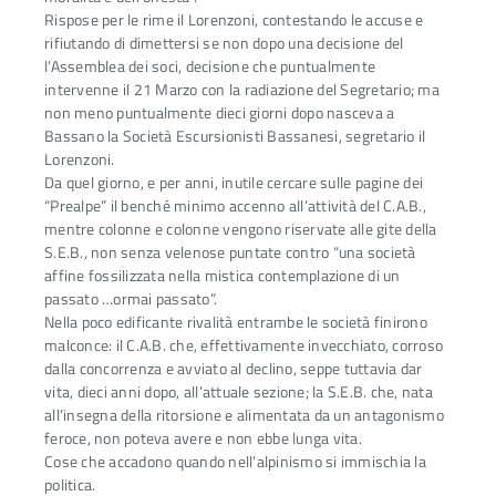
Rispose per le rime il Lorenzoni, contestando le accuse e
rifiutando di dimettersi se non dopo una decisione del
l’Assemblea dei soci, decisione che puntualmente
intervenne il 21 Marzo con la radiazione del Segretario; ma
non meno puntualmente dieci giorni dopo nasceva a
Bassano la Società Escursionisti Bassanesi, segretario il
Lorenzoni.
Da quel giorno, e per anni, inutile cercare sulle pagine dei
“Prealpe” il benché minimo accenno all’attività del C.A.B.,
mentre colonne e colonne vengono riservate alle gite della
S.E.B., non senza velenose puntate contro “una società
affine fossilizzata nella mistica contemplazione di un
passato …ormai passato”.
Nella poco edificante rivalità entrambe le società finirono
malconce: il C.A.B. che, effettivamente invecchiato, corroso
dalla concorrenza e avviato al declino, seppe tuttavia dar
vita, dieci anni dopo, all’attuale sezione; la S.E.B. che, nata
all’insegna della ritorsione e alimentata da un antagonismo
feroce, non poteva avere e non ebbe lunga vita.
Cose che accadono quando nell’alpinismo si immischia la
politica.