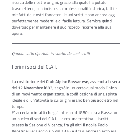
ricerca delle nostre origini, grazie alla quale ha potuto
trasmetterci, con indiscussa professionalità storica, fatti e
misfatti dei nostri fondatori. I suoi scritti sono ancora oggi
perfettamente moderni e di facile lettura. Sembra quindi
doveroso per mantenere il suo ricordo, ricorrere alla sua
opera.
Quanto sotto riportato è estratto da suoi scritti.
I primi soci del C.A.I.
La costituzione dei
Club Alpino Bassanese
, avvenuta la sera
del
12 Novembre l892
, segnò in un certo qual modo l’inizio
di un movimento organizzato. la codificazione di una spinta
ideale e di un’attività le cui origini erano ben più addietro nel
tempo.
E’ accertato infatti che già intorno al 1880 c’era a Bassano
un nucleo di soci del C.A.I. – circa una trentina – iscritti
presso la Sezione di Vicenza; fra gli altri il nobile Paolo
Agostinelli era socio sin dal 1876 e il cav. Andrea Secco era