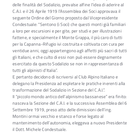
delle finalità del Sodalizio, prevalse alfine l’idea di aderire al
C.A.I. e il 26 Aprile 1919 l’Assemblea dei Soci approvava il
seguente Ordine del Giorno proposto dal Vicepresidente
Condestuale: “Sentono (i Soci) che questi monti già familiari
a loro per escursioni e per gite, per studi e per illustrazioni
fattene, e specialmente il Monte Grappa, il più caro di tutti
per la Capanna-Rifugio ivi costruita e coltivata con cura per
ventidue anni, oggi appartengono agli affetti più sacri di tutti
gli Italiani, e che culto di essi non può essere degnamente
esercitato da questo Sodalizio se non in rappresentanza di
tutti gli alpinisti d’Italia”.
E pertanto decidono di iscriversi al Club Alpino Italiano e
delegano la Presidenza ad espletare le pratiche inerenti alla
trasformazione del Sodalizio in Sezione del C.A.I.”.
II “piccolo mondo antico dell’alpinismo bassanese” era finito:
nasceva la Sezione del C.A.I. e la successiva Assemblea del 6
Settembre 1919, preso atto delle dimissioni dell’ing.
Montini ormai vecchio e stanco e forse legato al
mantenimento dell’autonomia, eleggeva a nuovo Presidente
il Dott. Michele Condestuale.