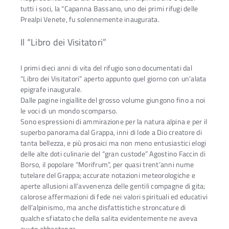
tutti i soci, la “Capanna Bassano, uno dei primi rifugi delle
Prealpi Venete, fu solennemente inaugurata.
Il “Libro dei Visitatori”
I primi dieci anni di vita del rifugio sono documentati dal
“Libro dei Visitatori” aperto appunto quel giorno con un’alata
epigrafe inaugurale.
Dalle pagine ingiallite del grosso volume giungono fino a noi
le voci di un mondo scomparso.
Sono espressioni di ammirazione per la natura alpina e per il
superbo panorama dal Grappa, inni di lode a Dio creatore di
tanta bellezza, e più prosaici ma non meno entusiastici elogi
delle alte doti culinarie del “gran custode” Agostino Faccin di
Borso, il popolare “Morifrum”, per quasi trent’anni nume
tutelare del Grappa; accurate notazioni meteorologiche e
aperte allusioni all’avvenenza delle gentili compagne di gita;
calorose affermazioni di fede nei valori spirituali ed educativi
dell’alpinismo, ma anche disfattistiche stroncature di
qualche sfiatato che della salita evidentemente ne aveva
avuto abbastanza.