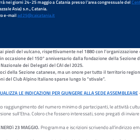
rrà nei giorni 24-25 maggio a Catania presso l’area congressuale del
Cent
azzale Asia) s.n., Catania.
zzo e-mail
ad25@caicatania.it
 ai piedi del vulcano, rispettivamente nel 1880 con l’organizzazione
, in occasione del 150° anniversario dalla fondazione della Sezione d
Nazionale dei Delegati del CAI del 2025.
ci della Sezione catanese, ma un onore per tutto il territorio region
oni del Club Alpino Italiano sparse lungo lo “stivale”.
SUALIZZA LE INDICAZIONI PER GIUNGERE ALLA SEDE ASSEMBLEARE
 raggiungimento del numero minimo di partecipanti, le attività cultur
ne sull’Etna. Coloro che fossero interessati, sono pregati di inviare
NERDì 23 MAGGIO.
Programma e iscrizioni scrivendo all’indirizzo em