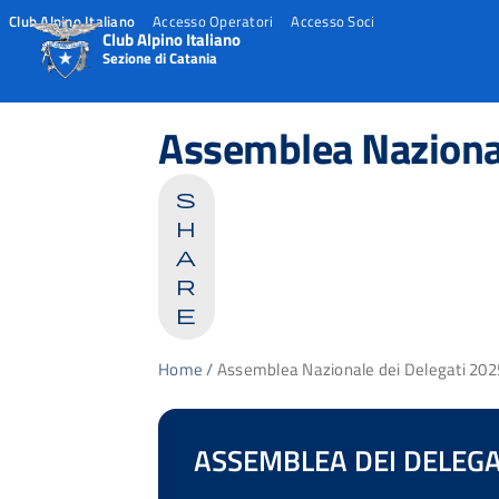
Club Alpino Italiano
Accesso Operatori
Accesso Soci
Club Alpino Italiano
Sezione di Catania
Skip
to
Assemblea Nazional
content
s
h
a
r
e
Home
/
Assemblea Nazionale dei Delegati 202
ASSEMBLEA DEI DELEGA