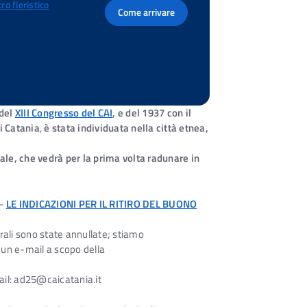
ro fieristico
Come arrivare
 del
XIII Congresso del CAI
, e del 1937 con il
i Catania
,
è stata individuata nella città etnea,
ale, che vedrà per la prima volta radunare in
–
LE INDICAZIONI PER IL RITIRO DEL BUONO
ali sono state annullate; stiamo
 un e-mail a scopo della
ail: ad25@caicatania.it