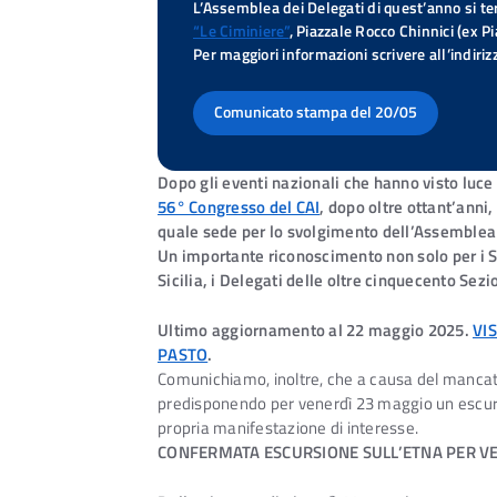
L’Assemblea dei Delegati di quest’anno si te
“Le Ciminiere”
, Piazzale Rocco Chinnici (ex Pi
Per maggiori informazioni scrivere all’indiri
Comunicato stampa del 20/05
Dopo gli eventi nazionali che hanno visto luce
56° Congresso del CAI
, dopo oltre ottant’anni
quale sede per lo svolgimento dell’Assemblea 
Un importante riconoscimento non solo per i So
Sicilia, i Delegati delle oltre cinquecento Sezi
Ultimo aggiornamento al 22 maggio 2025.
VI
PASTO
.
Comunichiamo, inoltre, che a causa del mancato
predisponendo per venerdì 23 maggio un escursio
propria manifestazione di interesse.
CONFERMATA ESCURSIONE SULL’ETNA PER VE