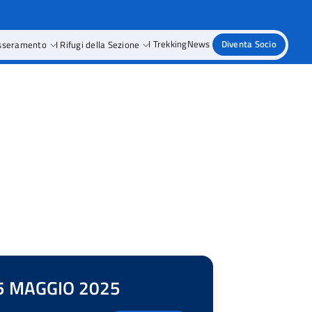
sseramento
I Rifugi della Sezione
I Trekking
News
Diventa Socio
5 MAGGIO 2025