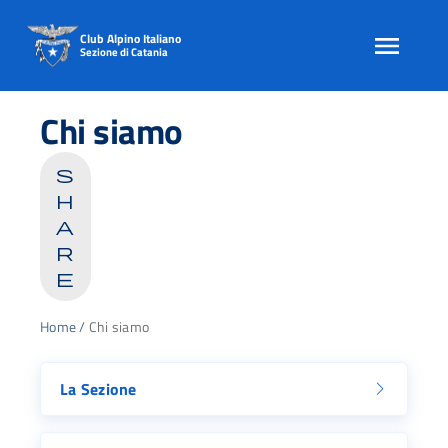
Club Alpino Italiano
Sezione di Catania
Skip
to
Chi siamo
content
s
h
a
r
e
Home
/
Chi siamo
La Sezione