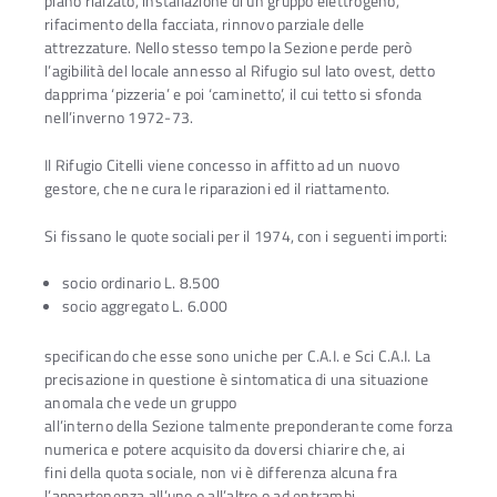
piano rialzato, installazione di un gruppo elettrogeno,
rifacimento della facciata, rinnovo parziale delle
attrezzature. Nello stesso tempo la Sezione perde però
l’agibilità del locale annesso al Rifugio sul lato ovest, detto
dapprima ‘pizzeria’ e poi ‘caminetto’, il cui tetto si sfonda
nell’inverno 1972-73.
Il Rifugio Citelli viene concesso in affitto ad un nuovo
gestore, che ne cura le riparazioni ed il riattamento.
Si fissano le quote sociali per il 1974, con i seguenti importi:
socio ordinario L. 8.500
socio aggregato L. 6.000
specificando che esse sono uniche per C.A.I. e Sci C.A.I. La
precisazione in questione è sintomatica di una situazione
anomala che vede un gruppo
all’interno della Sezione talmente preponderante come forza
numerica e potere acquisito da doversi chiarire che, ai
fini della quota sociale, non vi è differenza alcuna fra
l’appartenenza all’uno o all’altro o ad entrambi.