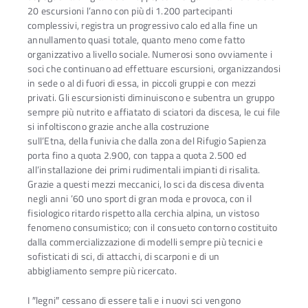
20 escursioni l’anno con più di 1.200 partecipanti
complessivi, registra un progressivo calo ed alla fine un
annullamento quasi totale, quanto meno come fatto
organizzativo a livello sociale. Numerosi sono ovviamente i
soci che continuano ad effettuare escursioni, organizzandosi
in sede o al di fuori di essa, in piccoli gruppi e con mezzi
privati. Gli escursionisti diminuiscono e subentra un gruppo
sempre più nutrito e affiatato di sciatori da discesa, le cui file
si infoltiscono grazie anche alla costruzione
sull’Etna, della funivia che dalla zona del Rifugio Sapienza
porta fino a quota 2.900, con tappa a quota 2.500 ed
all’installazione dei primi rudimentali impianti di risalita.
Grazie a questi mezzi meccanici, lo sci da discesa diventa
negli anni ’60 uno sport di gran moda e provoca, con il
fisiologico ritardo rispetto alla cerchia alpina, un vistoso
fenomeno consumistico; con il consueto contorno costituito
dalla commercializzazione di modelli sempre più tecnici e
sofisticati di sci, di attacchi, di scarponi e di un
abbigliamento sempre più ricercato.
I ″legni″ cessano di essere tali e i nuovi sci vengono