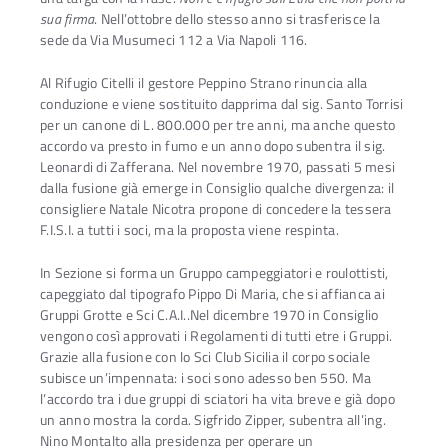
sua firma
. Nell’ottobre dello stesso anno si trasferisce la
sede da Via Musumeci 112 a Via Napoli 116.
Al Rifugio Citelli il gestore Peppino Strano rinuncia alla
conduzione e viene sostituito dapprima dal sig. Santo Torrisi
per un canone di L. 800.000 per tre anni, ma anche questo
accordo va presto in fumo e un anno dopo subentra il sig.
Leonardi di Zafferana. Nel novembre 1970, passati 5 mesi
dalla fusione già emerge in Consiglio qualche divergenza: il
consigliere Natale Nicotra propone di concedere la tessera
F.I.S.I. a tutti i soci, ma la proposta viene respinta.
In Sezione si forma un Gruppo campeggiatori e roulottisti,
capeggiato dal tipografo Pippo Di Maria, che si affianca ai
Gruppi Grotte e Sci C.A.I..Nel dicembre 1970 in Consiglio
vengono così approvati i Regolamenti di tutti etre i Gruppi.
Grazie alla fusione con lo Sci Club Sicilia il corpo sociale
subisce un’impennata: i soci sono adesso ben 550. Ma
l’accordo tra i due gruppi di sciatori ha vita breve e già dopo
un anno mostra la corda. Sigfrido Zipper, subentra all’ing.
Nino Montalto alla presidenza per operare un