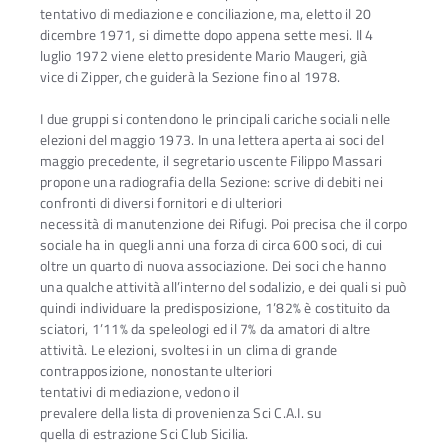
tentativo di mediazione e conciliazione, ma, eletto il 20
dicembre 1971, si dimette dopo appena sette mesi. Il 4
luglio 1972 viene eletto presidente Mario Maugeri, già
vice di Zipper, che guiderà la Sezione fino al 1978.
I due gruppi si contendono le principali cariche sociali nelle
elezioni del maggio 1973. In una lettera aperta ai soci del
maggio precedente, il segretario uscente Filippo Massari
propone una radiografia della Sezione: scrive di debiti nei
confronti di diversi fornitori e di ulteriori
necessità di manutenzione dei Rifugi. Poi precisa che il corpo
sociale ha in quegli anni una forza di circa 600 soci, di cui
oltre un quarto di nuova associazione. Dei soci che hanno
una qualche attività all’interno del sodalizio, e dei quali si può
quindi individuare la predisposizione, 1’82% è costituito da
sciatori, 1’11% da speleologi ed il 7% da amatori di altre
attività. Le elezioni, svoltesi in un clima di grande
contrapposizione, nonostante ulteriori
tentativi di mediazione, vedono il
prevalere della lista di provenienza Sci C.A.I. su
quella di estrazione Sci Club Sicilia.