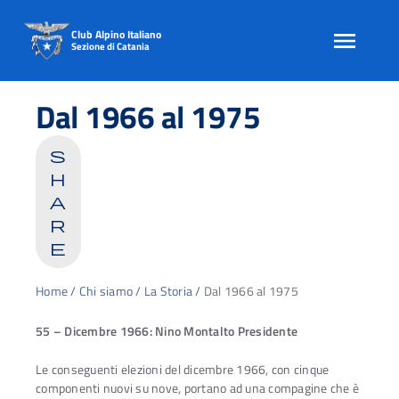
Club Alpino Italiano
Sezione di Catania
Skip
to
Dal 1966 al 1975
content
s
h
a
r
e
Home
/
Chi siamo
/
La Storia
/
Dal 1966 al 1975
55 – Dicembre 1966: Nino Montalto Presidente
Le conseguenti elezioni del dicembre 1966, con cinque
componenti nuovi su nove, portano ad una compagine che è