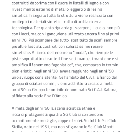
costruititi dapprima con il cuore in listelli di legno e con
rivestimento esterno di metallo leggero o di resina
sintetica.In seguito tutta la struttura viene realizzata con
molteplici materiali sintetici frutto di ardita ricerca
tecnologica. Per quanto riguarda gli scarponi, il cuoio, non più
con i lacci, ma con i ganci,viene utilizzato ancora fino ai primi
anni ′70. Poi scompare del tutto, sostituito da scafi sempre
più alti e fasciati, costruiti con coloratissime resine
sintetiche. A fianco del fenomeno ″moda″, che riempie le
piste soprattutto durante il fine settimana, si mantiene e si
amplifica il fenomeno ″agonistico″, che, comparso in termini
pionieristici negli anni ′30, aveva raggiunto negli anni ′50
uno sviluppo consistente. Nell’ambito del C.A.I., a fianco del
gruppo di sciatori uomini, viene addirittura creato a metà
anni’50 un Gruppo femminile denominato Sci C.A.I. Katana,
affidato alla socia Ena D’Amico.
A metà degli anni ′60 la scena sciistica etnea è
ricca di protagonisti: quattro Sci Club si contendono
accanitamente medaglie, coppe e trofei. Su tutti lo Sci Club
Sicilia, nato nel 1951, ma non sfigurano lo Sci Club Monti