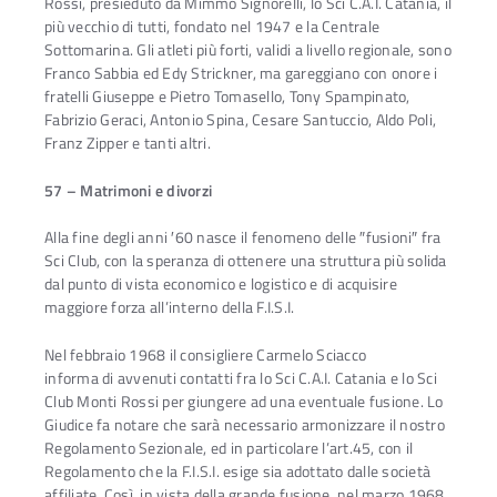
Rossi, presieduto da Mimmo Signorelli, lo Sci C.A.I. Catania, il
più vecchio di tutti, fondato nel 1947 e la Centrale
Sottomarina. Gli atleti più forti, validi a livello regionale, sono
Franco Sabbia ed Edy Strickner, ma gareggiano con onore i
fratelli Giuseppe e Pietro Tomasello, Tony Spampinato,
Fabrizio Geraci, Antonio Spina, Cesare Santuccio, Aldo Poli,
Franz Zipper e tanti altri.
57 – Matrimoni e divorzi
Alla fine degli anni ′60 nasce il fenomeno delle ″fusioni″ fra
Sci Club, con la speranza di ottenere una struttura più solida
dal punto di vista economico e logistico e di acquisire
maggiore forza all’interno della F.I.S.I.
Nel febbraio 1968 il consigliere Carmelo Sciacco
informa di avvenuti contatti fra lo Sci C.A.I. Catania e lo Sci
Club Monti Rossi per giungere ad una eventuale fusione. Lo
Giudice fa notare che sarà necessario armonizzare il nostro
Regolamento Sezionale, ed in particolare l’art.45, con il
Regolamento che la F.I.S.I. esige sia adottato dalle società
affiliate. Così, in vista della grande fusione, nel marzo 1968