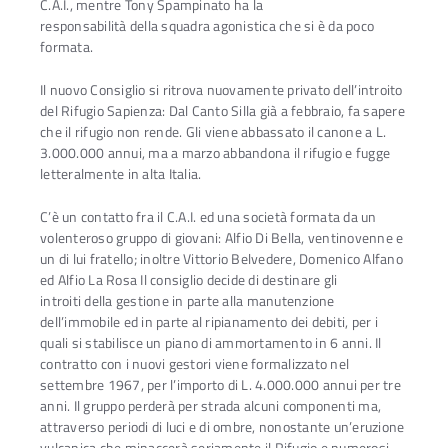
C.A.I., mentre Tony Spampinato ha la
responsabilità della squadra agonistica che si è da poco
formata.
Il nuovo Consiglio si ritrova nuovamente privato dell’introito
del Rifugio Sapienza: Dal Canto Silla già a febbraio, fa sapere
che il rifugio non rende. Gli viene abbassato il canone a L.
3.000.000 annui, ma a marzo abbandona il rifugio e fugge
letteralmente in alta Italia.
C’è un contatto fra il C.A.I. ed una società formata da un
volenteroso gruppo di giovani: Alfio Di Bella, ventinovenne e
un di lui fratello; inoltre Vittorio Belvedere, Domenico Alfano
ed Alfio La Rosa Il consiglio decide di destinare gli
introiti della gestione in parte alla manutenzione
dell’immobile ed in parte al ripianamento dei debiti, per i
quali si stabilisce un piano di ammortamento in 6 anni. Il
contratto con i nuovi gestori viene formalizzato nel
settembre 1967, per l’importo di L. 4.000.000 annui per tre
anni. Il gruppo perderà per strada alcuni componenti ma,
attraverso periodi di luci e di ombre, nonostante un’eruzione
vulcanica che minaccerà seriamente il Rifugio e numerosi