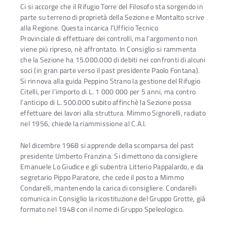
Ci si accorge che il Rifugio Torre del Filosofo sta sorgendo in
parte su terreno di proprietà della Sezione e Montalto scrive
alla Regione. Questa incarica l’Ufficio Tecnico
Provinciale di effettuare dei controlli, ma l’argomento non
viene più ripreso, nè affrontato. In Consiglio si rammenta
che la Sezione ha 15.000.000 di debiti nei confronti di alcuni
soci (in gran parte verso il past presidente Paolo Fontana).
Si rinnova alla guida Peppino Strano la gestione del Rifugio
Citelli, per l’importo di L. 1 000 000 per 5 anni, ma contro
l’anticipo di L. 500.000 subito affinchè la Sezione possa
effettuare dei lavori alla struttura. Mimmo Signorelli, radiato
nel 1956, chiede la riammissione al C.A.I.
Nel dicembre 1968 si apprende della scomparsa del past
presidente Umberto Franzina. Si dimettono da consigliere
Emanuele Lo Giudice e gli subentra Litterio Pappalardo, e da
segretario Pippo Paratore, che cede il posto a Mimmo
Condarelli, mantenendo la carica di consigliere. Condarelli
comunica in Consiglio la ricostituzione del Gruppo Grotte, già
formato nel 1948 con il nome di Gruppo Speleologico.