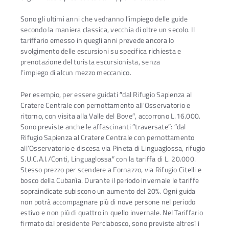
Sono gli ultimi anni che vedranno l’impiego delle guide
secondo la maniera classica, vecchia di oltre un secolo. Il
tariffario emesso in quegli anni prevede ancora lo
svolgimento delle escursioni su specifica richiesta e
prenotazione del turista escursionista, senza
l’impiego di alcun mezzo meccanico.
Per esempio, per essere guidati ″dal Rifugio Sapienza al
Cratere Centrale con pernottamento all’Osservatorio e
ritorno, con visita alla Valle del Bove″, accorrono L.16.000.
Sono previste anche le affascinanti ″traversate″: ″dal
Rifugio Sapienza al Cratere Centrale con pernottamento
all’Osservatorio e discesa via Pineta di Linguaglossa, rifugio
S.U.C.A.I./Conti, Linguaglossa″ con la tariffa di L. 20.000.
Stesso prezzo per scendere a Fornazzo, via Rifugio Citelli e
bosco della Cubanìa. Durante il periodo invernale le tariffe
sopraindicate subiscono un aumento del 20%. Ogni guida
non potrà accompagnare più di nove persone nel periodo
estivo e non più di quattro in quello invernale. Nel Tariffario
firmato dal presidente Perciabosco, sono previste altresì i