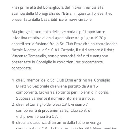
Fra i primi atti del Consiglio, la definitiva rinuncia alla
stampa della Monografia sull’Etna, in quanto il preventivo
presentato dalla Casa Editrice è inavvicinabile.
Ma giunge il momento della seconda e più importante
iniziativa relativa allo sci agonistico: nel giugno 1970 gli
accordi per la fusione fra lo Sci Club Etna che ha come leader
Natale Nicotra, e lo Sci C.A.I. Catania, il cui direttore è il dott.
Vincenzo Tomasello, sono pressochè definiti e vengono
presentate in Consiglio le condizioni reciprocamente
concordate:
che 5 membri dello Sci Club Etna entrino nel Consiglio
Direttivo Sezionale che viene portato da 9 a 15
componenti. Ciò varrà soltanto per il biennio in corso.
Successivamente il numero ritornerà a nove.
che nel Consiglio dello Sci C.A.I. vi siano 7
componenti di provenienza Sci Club contro
4 di provenienza Sci C.A.I.
che alla scadenza di un anno dalla fusione venga
consegnata al C.A.I. la Capannina in località Monumentino