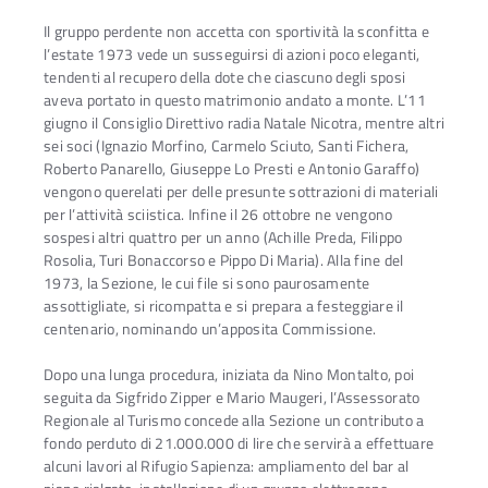
Il gruppo perdente non accetta con sportività la sconfitta e
l’estate 1973 vede un susseguirsi di azioni poco eleganti,
tendenti al recupero della dote che ciascuno degli sposi
aveva portato in questo matrimonio andato a monte. L’11
giugno il Consiglio Direttivo radia Natale Nicotra, mentre altri
sei soci (Ignazio Morfino, Carmelo Sciuto, Santi Fichera,
Roberto Panarello, Giuseppe Lo Presti e Antonio Garaffo)
vengono querelati per delle presunte sottrazioni di materiali
per l’attività sciistica. Infine il 26 ottobre ne vengono
sospesi altri quattro per un anno (Achille Preda, Filippo
Rosolia, Turi Bonaccorso e Pippo Di Maria). Alla fine del
1973, la Sezione, le cui file si sono paurosamente
assottigliate, si ricompatta e si prepara a festeggiare il
centenario, nominando un’apposita Commissione.
Dopo una lunga procedura, iniziata da Nino Montalto, poi
seguita da Sigfrido Zipper e Mario Maugeri, l’Assessorato
Regionale al Turismo concede alla Sezione un contributo a
fondo perduto di 21.000.000 di lire che servirà a effettuare
alcuni lavori al Rifugio Sapienza: ampliamento del bar al