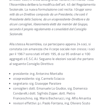
l’Assemblea delibera la modifica dell’art. 45 del Regolamento
Sezionale. La nuova formulazione così recita:
I Gruppi sono
retti da un Direttivo composto da un Presidente, che sarà il
Presidente della Sezione, da un vicepresidente-Direttore e da
alcuni consiglieri, liberamente eletti dai membri del Gruppo,
secondo il proprio regolamento e convalidati dal Consiglio
Sezionale
.
Alla stessa Assemblea, cui partecipano appena 24 soci, si
constata con amarezza che il corpo sociale non cresce; i soci
per il 1967 sono stati infatti 195, di cui 95 ordinari e 100
aggregati o E.S.C.A.I. Seguono le elezioni sociali che portano
al seguente Consiglio Direttivo:
presidente: ing. Antonino Montalto
vicepresidente: sig. Carmelo Sciacco
segretario: sig. Giuseppe Paratore
consiglieri: dott. Emanuele Lo Giudice, sig. Domenico
Condarelli,i dott. Sigfrido Zipper, dott. Pietro
Franceschino, sig. Mario Becherucci, ing. Alfio Amantia
revisori effettivi: p.i. Paolo Fontana, ing. Oliviero Scuto