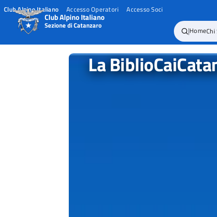
Club Alpino Italiano
Accesso Operatori
Accesso Soci
Club Alpino Italiano
Sezione di Catanzaro
|
Home
Chi
Skip
to
La BiblioCaiCata
content