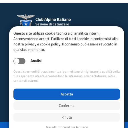
Club Alpino Italiano
Sezione di Catanzaro
Questo sito utilizza cookie tecnici e di analitica interni.
email:
catanzaro@cai.it
Tel.:
3478051252
Acconsentendo accetti l'utilizzo di tutti i cookie in conformità alla
CF: 97020360794
PEC:
catanzaro@pec.cai.it
nostra privacy e cookie policy. Il consenso può essere revocato in
qualsiasi momento.
Piazza Duomo 9
https://www.instagram.com/c
Catanzaro - 88100 (CZ)
lubalpinosezionedicatanzaro/
Analisi
https://www.facebook.com/Cl
https://x.com/ClubAlpinoCz
ub-Alpino-Italiano-Sez-
Questi strumenti di tracciamento ci permettono di migliorare la qualità della
Catanzaro-
tua esperienza utente e consentono le interazioni con piattaforme, reti e
100064564517107/
contenuti esterni.
Collegamenti Rapidi
Accetta
Club Alpino Italiano
Accesso Operatori
Conferma
Accesso Soci
Rifiuta
Privacy
Mappa del sito
Disabilita animazioni