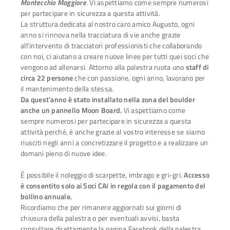
Montecchio Maggiore
. Vi aspettiamo come sempre numerosi
per partecipare in sicurezza a questa attività.
La struttura dedicata al nostro caro amico Augusto, ogni
anno si rinnova nella tracciatura di vie anche grazie
all’intervento di tracciatori professionisti che collaborando
con noi, ci aiutano a creare nuove linee per tutti quei soci che
vengono ad allenarsi. Attorno alla palestra ruota uno
staff di
circa 22 persone
che con passione, ogni anno, lavorano per
il mantenimento della stessa.
Da quest’anno è stato installato nella zona del boulder
anche un pannello Moon Board.
Vi aspettiamo come
sempre numerosi per partecipare in sicurezza a questa
attività perché, è anche grazie al vostro interesse se siamo
riusciti negli anni a concretizzare il progetto e a realizzare un
domani pieno di nuove idee.
È possibile il noleggio di scarpette, imbrago e gri-gri.
Accesso
è consentito solo ai Soci CAI in regola con il pagamento del
bollino annuale.
Ricordiamo che per rimanere aggiornati sui giorni di
chiusura della palestra o per eventuali avvisi, basta
consultare direttamente la pagina Facebook della palestra.