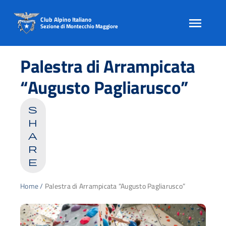
Club Alpino Italiano
Sezione di Montecchio Maggiore
Skip
to
Palestra di Arrampicata
content
“Augusto Pagliarusco”
s
h
a
r
e
Home
/
Palestra di Arrampicata “Augusto Pagliarusco”