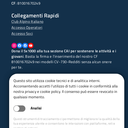
CF
: 81001670249
Collegamenti Rapidi
Club Alpino Italiano
Accesso Operatori
Accesso Soci
Instagram
Facebook
Facebook
YouTube
Dona il 5x1000 alla tua sezione CAI per sostenere le attività e i
giovani
. Basta la firma e l'inserimento del nostro CF
81001670249 nei modelli CV-730-Redditi senza alcun onere
per te.
Questo sito utilizza cookie tecnici e di analitica interni.
Acconsentendo accetti l'utilizzo di tutti i cookie in conformità alla
Supporta Mario, Pietro e i soci CAI della sezione di
nostra privacy e cookie policy. Il consenso può essere revocato in
Schio, che hanno intrapreso il progetto "
Libero
qualsiasi momento.
Sentiero
" con l'obiettivo di percorrere il "SENTIERO
ITALIA CAI". Con il loro canale YouTube intendono
Analisi
pubblicizzare il sentiero e sostenere CITTA' DELLA
SPERANZA. [
CLICCA QUI
]
Questi strumenti di tracciamento ci permettono di migliorare la qualità della
tua esperienza utente e consentono le interazioni con piattaforme, reti e