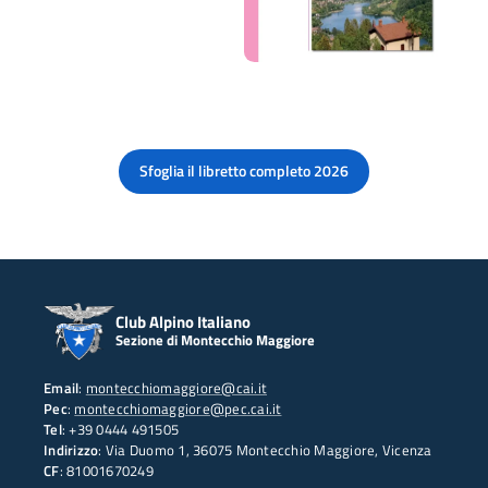
Sfoglia il libretto completo 2026
Club Alpino Italiano
Sezione di Montecchio Maggiore
Email
:
montecchiomaggiore@cai.it
Pec
:
montecchiomaggiore@pec.cai.it
Tel
: +39 0444 491505
Indirizzo
: Via Duomo 1, 36075 Montecchio Maggiore, Vicenza
CF
: 81001670249