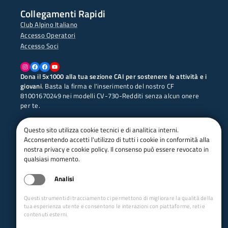
Collegamenti Rapidi
Club Alpino Italiano
Accesso Operatori
Accesso Soci
Instagram
Facebook
Facebook
YouTube
Dona il 5x1000 alla tua sezione CAI per sostenere le attività e i
giovani
. Basta la firma e l'inserimento del nostro CF
81001670249 nei modelli CV-730-Redditi senza alcun onere
per te.
Questo sito utilizza cookie tecnici e di analitica interni.
Acconsentendo accetti l'utilizzo di tutti i cookie in conformità alla
Supporta Mario, Pietro e i soci CAI della sezione di
nostra privacy e cookie policy. Il consenso può essere revocato in
Schio, che hanno intrapreso il progetto "
Libero
qualsiasi momento.
Sentiero
" con l'obiettivo di percorrere il "SENTIERO
ITALIA CAI". Con il loro canale YouTube intendono
Analisi
pubblicizzare il sentiero e sostenere CITTA' DELLA
SPERANZA. [
CLICCA QUI
]
Questi strumenti di tracciamento ci permettono di migliorare la qualità della
tua esperienza utente e consentono le interazioni con piattaforme, reti e
contenuti esterni.