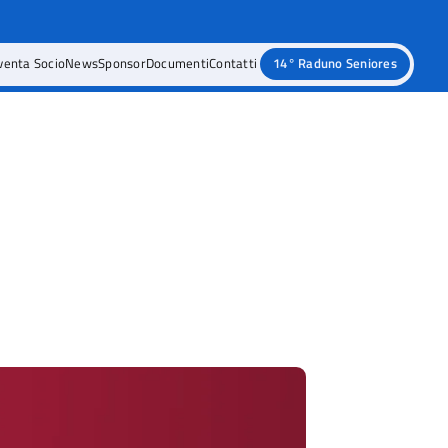
venta Socio
News
Sponsor
Documenti
Contatti
14° Raduno Seniores