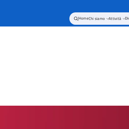
|
Home
Chi siamo
Attività
Di