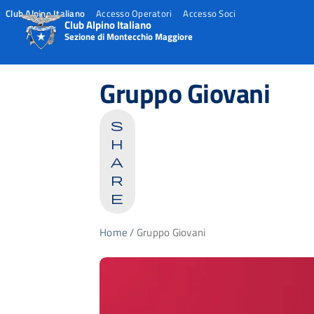
Club Alpino Italiano
Accesso Operatori
Accesso Soci
Club Alpino Italiano
Sezione di Montecchio Maggiore
Skip
to
Gruppo Giovani
content
s
h
a
r
e
Home
/
Gruppo Giovani