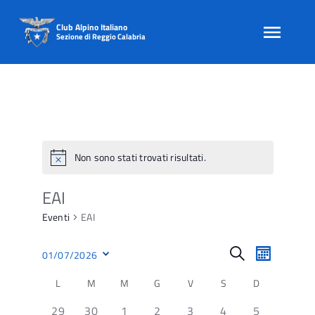
Club Alpino Italiano
Sezione di Reggio Calabria
Skip
to
content
Non sono stati trovati risultati.
EAI
Eventi
EAI
E
E
Cerca
01/07/2026
Mese
v
v
Seleziona
e
C
L
M
M
G
V
S
D
e
la
n
a
data.
n
0
0
0
0
0
0
0
29
30
1
2
3
4
5
t