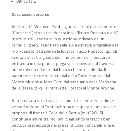
Difficoltà E
Descrizione percorso
Alla località Mulino di Punta, giunti di fronte al ristorante
“Cacciatori”, si svolta a destra in via Trucco Rossato e a 50
metri inizia il sentiero in questione indicato da un
cartello ligneo. Il sentiero sale sulla sinistra orografica del
Rio Rossato, attraversa la località Trucco Rossato, quindi
svolta a sinistra guadando il rio omonimo. Il percorso
entra ora in una pineta, piega verso sinistra, attraversa
un piccolo rio ed esce dal bosco che ormai dirada. Il
panorama si apre su tutta Val della Torre e spazia dal
Monte Musinè al Mon Curt, dal santuario della Madonna
della Bassa (di cui s’intravede il tetto) al Monte Arpone.
Attraversata un’altra piccola pineta, il sentiero si dirige
verso il vallone di Fontanabruna e, superato un dosso, ci
propone di fronte il Colle della Portia (m 1328). Si
continua a salire tra radi pini. Seguendo la traccia ben
battuta, ci si accosta nei pressi di Case Fontanabruna e,