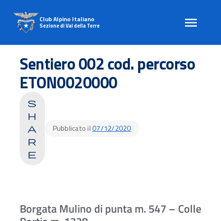
Club Alpino Italiano
Sezione di Val della Torre
Skip
to
Sentiero 002 cod. percorso
content
ETON0020000
s
h
Pubblicato il
07/12/2020
a
r
e
Borgata Mulino di punta m. 547 – Colle