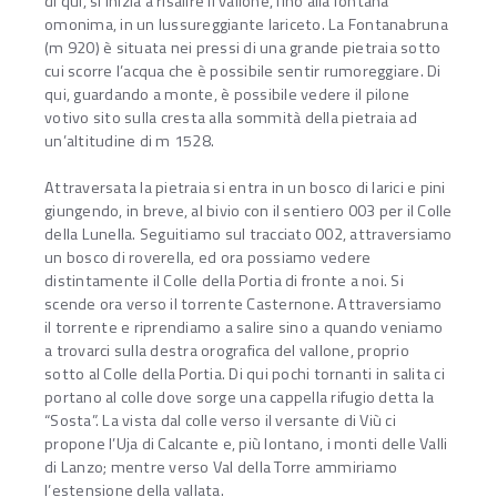
di qui, si inizia a risalire il vallone, fino alla fontana
omonima, in un lussureggiante lariceto. La Fontanabruna
(m 920) è situata nei pressi di una grande pietraia sotto
cui scorre l’acqua che è possibile sentir rumoreggiare. Di
qui, guardando a monte, è possibile vedere il pilone
votivo sito sulla cresta alla sommità della pietraia ad
un’altitudine di m 1528.
Attraversata la pietraia si entra in un bosco di larici e pini
giungendo, in breve, al bivio con il sentiero 003 per il Colle
della Lunella. Seguitiamo sul tracciato 002, attraversiamo
un bosco di roverella, ed ora possiamo vedere
distintamente il Colle della Portia di fronte a noi. Si
scende ora verso il torrente Casternone. Attraversiamo
il torrente e riprendiamo a salire sino a quando veniamo
a trovarci sulla destra orografica del vallone, proprio
sotto al Colle della Portia. Di qui pochi tornanti in salita ci
portano al colle dove sorge una cappella rifugio detta la
“Sosta”. La vista dal colle verso il versante di Viù ci
propone l’Uja di Calcante e, più lontano, i monti delle Valli
di Lanzo; mentre verso Val della Torre ammiriamo
l’estensione della vallata.