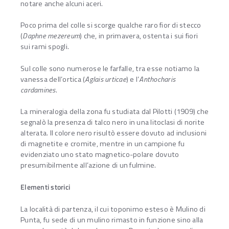
notare anche alcuni aceri.
Poco prima del colle si scorge qualche raro fior di stecco
(
Daphne mezereum
) che, in primavera, ostenta i sui fiori
sui rami spogli.
Sul colle sono numerose le farfalle, tra esse notiamo la
vanessa dell’ortica (
Aglais urticae
) e l’
Anthocharis
cardamines
.
La mineralogia della zona fu studiata dal Pilotti (1909) che
segnalò la presenza di talco nero in una litoclasi di norite
alterata. Il colore nero risultò essere dovuto ad inclusioni
di magnetite e cromite, mentre in un campione fu
evidenziato uno stato magnetico-polare dovuto
presumibilmente all’azione di un fulmine.
Elementi storici
La località di partenza, il cui toponimo esteso è Mulino di
Punta, fu sede di un mulino rimasto in funzione sino alla