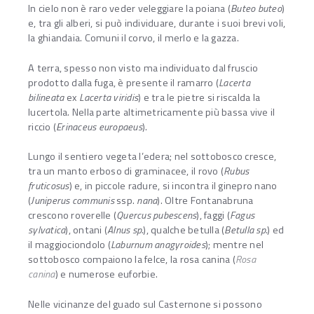
In cielo non è raro veder veleggiare la poiana (
Buteo buteo
)
e, tra gli alberi, si può individuare, durante i suoi brevi voli,
la ghiandaia. Comuni il corvo, il merlo e la gazza.
A terra, spesso non visto ma individuato dal fruscio
prodotto dalla fuga, è presente il ramarro (
Lacerta
bilineata
ex
Lacerta viridis
) e tra le pietre si riscalda la
lucertola. Nella parte altimetricamente più bassa vive il
riccio (
Erinaceus europaeus
).
Lungo il sentiero vegeta l’edera; nel sottobosco cresce,
tra un manto erboso di graminacee, il rovo (
Rubus
fruticosus
) e, in piccole radure, si incontra il ginepro nano
(
Juniperus communis
ssp.
nana
). Oltre Fontanabruna
crescono roverelle (
Quercus pubescens
), faggi (
Fagus
sylvatica
), ontani (
Alnus sp.
), qualche betulla (
Betulla sp.
) ed
il maggiociondolo (
Laburnum anagyroides
); mentre nel
sottobosco compaiono la felce, la rosa canina (
Rosa
canina
) e numerose euforbie.
Nelle vicinanze del guado sul Casternone si possono