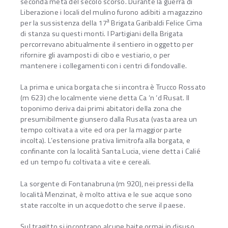
seconda metà del secolo scorso. Durante la guerra di
Liberazione i locali del mulino furono adibiti a magazzino
a
per la sussistenza della 17
Brigata Garibaldi Felice Cima
di stanza su questi monti. I Partigiani della Brigata
percorrevano abitualmente il sentiero in oggetto per
rifornire gli avamposti di cibo e vestiario, o per
mantenere i collegamenti con i centri di fondovalle.
La prima e unica borgata che si incontra è Trucco Rossato
(m 623) che localmente viene detta Ca ‘n ‘d Rusat. Il
toponimo deriva dai primi abitatori della zona che
presumibilmente giunsero dalla Rusata (vasta area un
tempo coltivata a vite ed ora per la maggior parte
incolta). L’estensione prativa limitrofa alla borgata, e
confinante con la località Santa Lucia, viene detta i Calié
ed un tempo fu coltivata a vite e cereali.
La sorgente di Fontanabruna (m 920), nei pressi della
località Menzinat, è molto attiva e le sue acque sono
state raccolte in un acquedotto che serve il paese.
Sul tragitto si incontrano alcune baite ormai in disuso