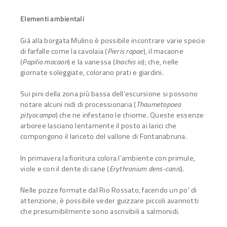
Elementi ambientali
Già alla borgata Mulino è possibile incontrare varie specie
di farfalle come la cavolaia (
Pieris rapae
), il macaone
(
Papilio macaon
) e la vanessa (
Inachis io
); che, nelle
giornate soleggiate, colorano prati e giardini.
Sui pini della zona più bassa dell’escursione si possono
notare alcuni nidi di processionaria (
Thaumetopoea
pityocampa
) che ne infestano le chiome. Queste essenze
arboree lasciano lentamente il posto ai larici che
compongono il lariceto del vallone di Fontanabruna.
In primavera la fioritura colora l’ambiente con primule,
viole e con il dente di cane (
Erythronium dens-canis
).
Nelle pozze formate dal Rio Rossato, facendo un po’ di
attenzione, è possibile veder guizzare piccoli avannotti
che presumibilmente sono ascrivibili a salmonidi.