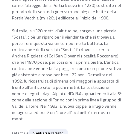
come l’alpeggio della Portia Nuova (m 1230) costruito nel
periodo della seconda guerra mondiale; e le baite della
Portia Vecchia (m 1265) edificate all’inizio del 1900.
Sul colle, a 1328 metri d’altitudine, sorgeva una piccola
“Sosta”, cioè un riparo per il viandante che si trovava a
percorrere questa via un tempo molto battuta. La
costruzione della vecchia “Sosta” fu dovuta a certo
Andrea Rigoletti di Col San Giovanni (località Rocconero)
che nel 1870 pose, per così dire, la prima pietra. L’antica
costruzione venne fatta poggiare contro un pilone votivo
già esistente e resse per ben 122 anni. Demolita nel
1992, fu ricostruita di dimensioni maggiori e spostata di
fronte all’antico sito (a pochi metri). La costruzione
a
venne eseguita dagli Alpini dell’A.N.A. appartenenti alla 5
zona della sezione di Torino con in prima linea il gruppo di
Val della Torre. Nel 1993 la nuova cappella rifugio venne
inaugurata ed ora è un “fiore all’occhiello” dei nostri
monti.
Categorie
Sentieri a catasto