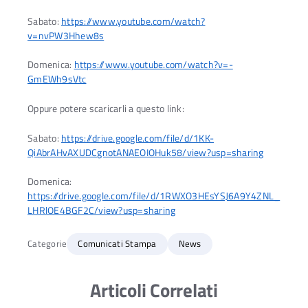
Sabato:
https://www.youtube.com/watch?
v=nvPW3Hhew8s
Domenica:
https://www.youtube.com/watch?v=-
GmEWh9sVtc
Oppure potere scaricarli a questo link:
Sabato:
https://drive.google.com/file/d/1KK-
QiAbrAHvAXUDCgnotANAEOIOHuk58/view?usp=sharing
Domenica:
https://drive.google.com/file/d/1RWXO3HEsYSJ6A9Y4ZNL_
LHRlOE4BGF2C/view?usp=sharing
Categorie
Comunicati Stampa
News
Articoli Correlati