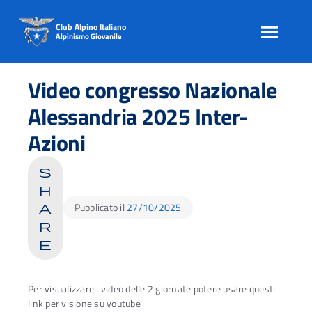
Club Alpino Italiano
Alpinismo Giovanile
Skip
to
Video congresso Nazionale
content
Alessandria 2025 Inter-
Azioni
s
h
Pubblicato il
27/10/2025
a
r
e
Per visualizzare i video delle 2 giornate potere usare questi
link per visione su youtube