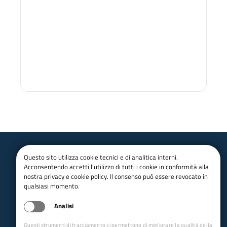
Questo sito utilizza cookie tecnici e di analitica interni.
Club Alpino Italiano
Acconsentendo accetti l'utilizzo di tutti i cookie in conformità alla
Veneto
nostra privacy e cookie policy. Il consenso può essere revocato in
qualsiasi momento.
email:
segreteria@caiveneto.it
Tel.:
+39 353 426 7631
Analisi
pec:
gr.veneto@pec.cai.it
Sede legale: Cannaregio 252/A
Questi strumenti di tracciamento ci permettono di migliorare la qualità della