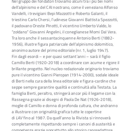
Nel gruppo dei fondatori troviamo alcuni tra i più bei nomi
dell’alpinismo e del CAI nostrano, come il veneziano Alfonso
Vandelli, i trevigiani Bepi Mazzotti e Roberto Galanti, il
triestino Carlo Chersi, l’udinese Giovanni Battista Spezzotti,
il padovano Oreste Pinotti, il vicentino Umberto Valdo, lo
“zoldano” Giovanni Angelini, il coneglianese Momi Dal Vera.
Tra loro anche il sessantacinquenne Antonio Berti (1882-
1956), illustre figura patriarcale dell’alpinismo dolomitico,
anonimo autore del primo editoriale (nr. 1, luglio 1947).
Fin dagli esordi – e per quasi settant’anni – sarà il figlio
Camillo Berti (1920-2018) a coordinare con acume e rigore il
brillante progetto. Nel nucleo redazionale originario troviamo
pure il vicentino Gianni Pieropan (1914-2000), sodale ideale
di Berti nella cura della linea editoriale e figura-cardine che
seppe sempre garantire qualità e continuità alla Testata. La
famiglia Berti, peraltro, stringerà ancor più il legame con la
Rassegna grazie ai disegni di Paola De Nat (1926-2018),
moglie di Camillo e donna di profonda cultura, che andranno
a illustrare con originalità grafica tutte le copertine
di
LAV
fino al 1987. Da quell’anno la Rivista si rinnoverà
completamente rispettando sempre i canoni di austerità e
competenza grazie soprattutto allo storico caporedattore