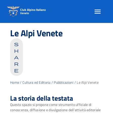
Club Alpino Italiano
Veneto
Skip
to
Le Alpi Venete
content
s
h
a
r
e
Home
/
Cultura ed Editoria
/
Pubblicazioni
/
Le Alpi Venete
La storia della testata
Questo spazio si propone come strumento ufficiale di
conoscenza, diffusione e divulgazione dell’attività editoriale