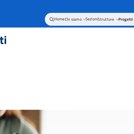
|
Home
Chi siamo
Sezioni
Strutture
Progetti
ti