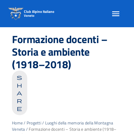
Club Alpino Italiano
Veneto
Skip
to
Formazione docenti –
content
Storia e ambiente
(1918–2018)
s
h
a
r
e
Home
/
Progetti
/
Luoghi della memoria della Montagna
Veneta
/
Formazione docenti – Storia e ambiente (1918–