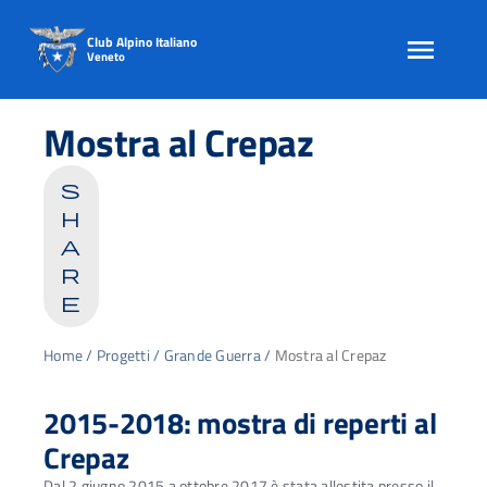
Club Alpino Italiano
Veneto
Skip
to
Mostra al Crepaz
content
s
h
a
r
e
Home
/
Progetti
/
Grande Guerra
/
Mostra al Crepaz
2015-2018: mostra di reperti al
Crepaz
Dal 2 giugno 2015 a ottobre 2017 è stata allestita presso il