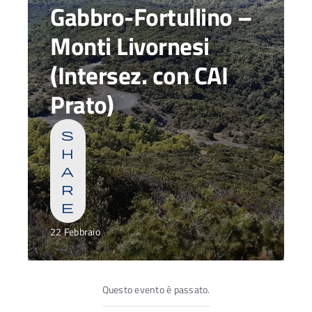
Gabbro-Fortullino –
Monti Livornesi
(Intersez. con CAI
Prato)
s
h
a
r
e
22 Febbraio
Questo evento è passato.