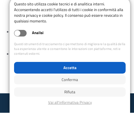
Categoria Evento:
Questo sito utilizza cookie tecnici e di analitica interni.
Acconsentendo accetti l'utilizzo di tutti i cookie in conformità alla
ESC
nostra privacy e cookie policy. Il consenso può essere revocato in
qualsiasi momento.
Serata Introduttiva sul GPS ed Editing di una Traccia
Analisi
GPX
Questi strumenti di tracciamento ci permettono di migliorare la qualità della
tua esperienza utente e consentono le interazioni con piattaforme, reti e
Caffè con il CAI: Adotta un Senior
contenuti esterni.
Accetta
Conferma
Rifiuta
Club Alpino Italiano
Sezione di Livorno
email:
livorno@cai.it