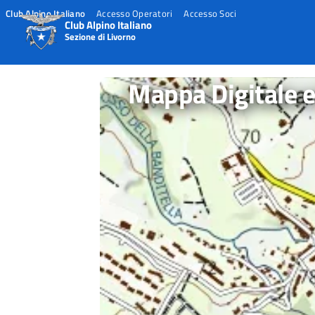
Club Alpino Italiano
Accesso Operatori
Accesso Soci
Club Alpino Italiano
Sezione di Livorno
Skip
to
Mappa Digitale e
content