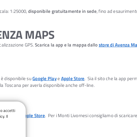
scala: 1:25000,
disponibile gratuitamente in sede
, fino ad esauriment
VENZA MAPS
ocalizzazione GPS.
Scarica la app e la mappa dallo
store di Avenza M
p è disponibile su
Google Play
e
Apple Store
. Sia il sito che la app pe
la Toscana per averla disponibile anche off-line.
do accetti
gle Play
e
Apple Store
. Per i Monti Livornesi consigliamo di scaricar
cy. Il