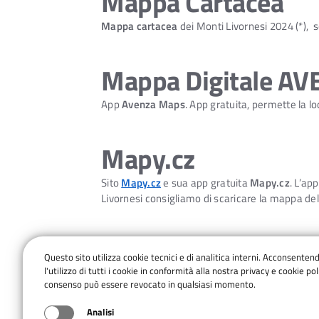
Mappa Cartacea
Mappa cartacea
dei Monti Livornesi 2024 (*), 
Mappa Digitale A
App
Avenza Maps
. App gratuita, permette la l
Mapy.cz
Sito
Mapy.cz
e sua app gratuita
Mapy.cz
. L’ap
Livornesi consigliamo di scaricare la mappa del
OsmAnd
Questo sito utilizza cookie tecnici e di analitica interni. Acconsenten
App di navigazione
OsmAnd
. Disponibile su
Goo
l'utilizzo di tutti i cookie in conformità alla nostra privacy e cookie poli
anche off-line.
consenso può essere revocato in qualsiasi momento.
Analisi