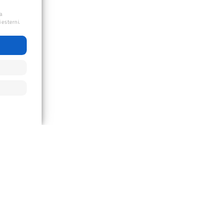
ua
 esterni.
sentieristica@cailivorno.it