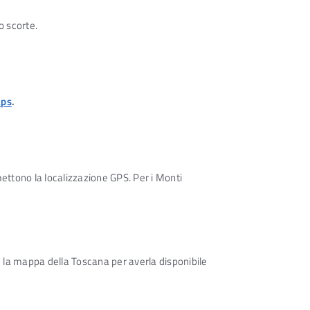
o scorte.
aps
.
rmettono la localizzazione GPS. Per i Monti
e la mappa della Toscana per averla disponibile